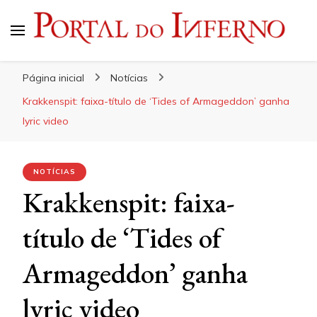
Portal do Inferno
Do Rock 'n' Roll ao Metal Extremo
Página inicial
Notícias
Krakkenspit: faixa-título de ‘Tides of Armageddon’ ganha
lyric video
NOTÍCIAS
Krakkenspit: faixa-
título de ‘Tides of
Armageddon’ ganha
lyric video