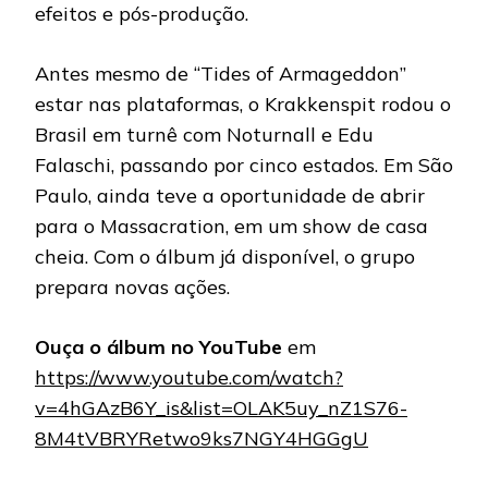
efeitos e pós-produção.
Antes mesmo de “Tides of Armageddon”
estar nas plataformas, o Krakkenspit rodou o
Brasil em turnê com Noturnall e Edu
Falaschi, passando por cinco estados. Em São
Paulo, ainda teve a oportunidade de abrir
para o Massacration, em um show de casa
cheia. Com o álbum já disponível, o grupo
prepara novas ações.
Ouça o álbum no YouTube
em
https://www.youtube.com/watch?
v=4hGAzB6Y_is&list=OLAK5uy_nZ1S76-
8M4tVBRYRetwo9ks7NGY4HGGgU