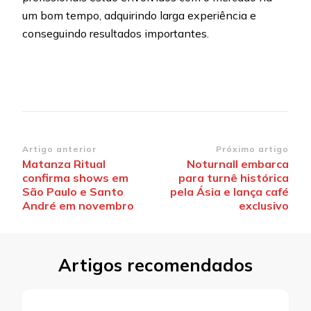
um bom tempo, adquirindo larga experiência e
conseguindo resultados importantes.
Navegação
Artigo anterior
Próximo artigo
Matanza Ritual
Noturnall embarca
de
confirma shows em
para turnê histórica
post
São Paulo e Santo
pela Ásia e lança café
André em novembro
exclusivo
Artigos recomendados