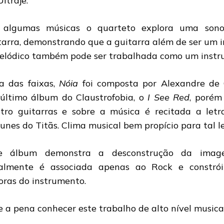
ltraje.
algumas músicas o quarteto explora uma sonor
tarra, demonstrando que a guitarra além de ser um
elódico também pode ser trabalhada como um instru
 das faixas,
Nóia
foi composta por Alexandre de 
último álbum do Claustrofobia, o
I See Red
, porém
tro guitarras e sobre a música é recitada a let
unes do Titãs. Clima musical bem propício para tal le
te álbum demonstra a desconstrução da imag
almente é associada apenas ao Rock e constrói 
oras do instrumento.
e a pena conhecer este trabalho de alto nível musical