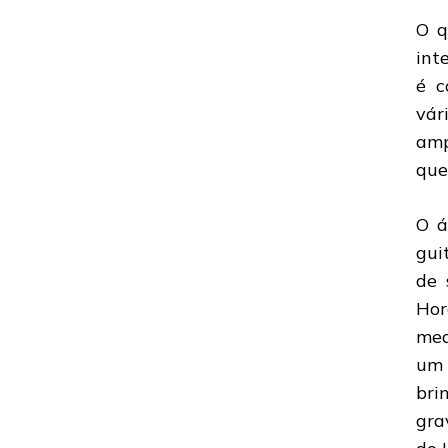
QUARTETO
O q
DE
GUITARRISTA
int
LANÇA
é c
NOVO
ÁLBUM
vár
amp
que
O á
gui
de 
Hor
med
um 
bri
gra