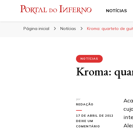
NOTÍCIAS
Portal do Inferno
Do Rock 'n' Roll ao Metal Extremo
Página inicial
Notícias
Kroma: quarteto de gui
NOTÍCIAS
Kroma: quar
por
Aca
REDAÇÃO
cuj
17 DE ABRIL DE 2012
int
DEIXE UM
Ale
EM
COMENTÁRIO
KROMA: