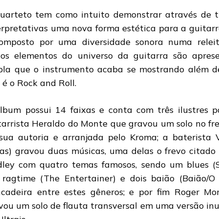
uarteto tem como intuito demonstrar através de t
erpretativas uma nova forma estética para a guitarra
omposto por uma diversidade sonora numa releit
ios elementos do universo da guitarra são apres
la que o instrumento acaba se mostrando além d
 é o Rock and Roll.
lbum possui 14 faixas e conta com três ilustres p
tarrista Heraldo do Monte que gravou um solo no fr
sua autoria e arranjada pelo Kroma; a baterista V
as) gravou duas músicas, uma delas o frevo citado
ley com quatro temas famosos, sendo um blues (
ragtime (The Entertainer) e dois baião (Baião/O
ncadeira entre estes gêneros; e por fim Roger Mor
vou um solo de flauta transversal em uma versão in