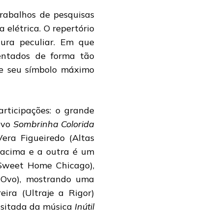
rabalhos de pesquisas
 elétrica. O repertório
ura peculiar. Em que
entados de forma tão
e seu símbolo máximo
articipações: o grande
evo
Sombrinha Colorida
era Figueiredo (Altas
 acima e a outra é um
Sweet Home Chicago),
 Ovo), mostrando uma
eira (Ultraje a Rigor)
usitada da música
Inútil