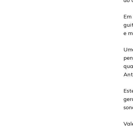
do U
Em 
gui
e m
Uma
pen
qua
Ant
Es
ger
son
Val