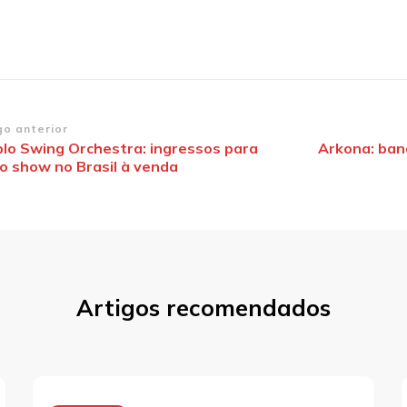
vegação
go anterior
blo Swing Orchestra: ingressos para
Arkona: ban
co show no Brasil à venda
st
Artigos recomendados