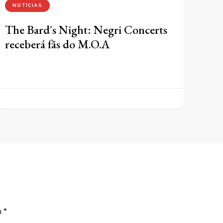
NOTÍCIAS
The Bard´s Night: Negri Concerts
receberá fãs do M.O.A
m
*