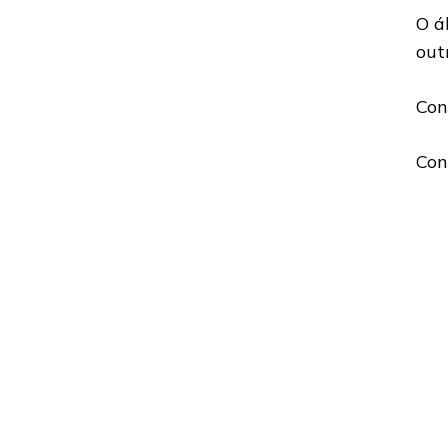
O á
out
Con
Con