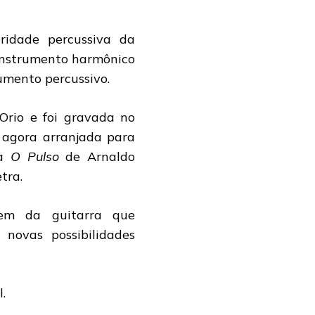
idade percussiva da
 instrumento harmônico
mento percussivo.
Orio e foi gravada no
 agora arranjada para
ra
O Pulso
de Arnaldo
tra.
em da guitarra que
novas possibilidades
.