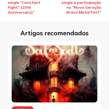
post
single “Constant
single e participação
Fight” (10th
no “Nova Geração
Anniversary)”
Bravo Metal Fest”
Artigos recomendados