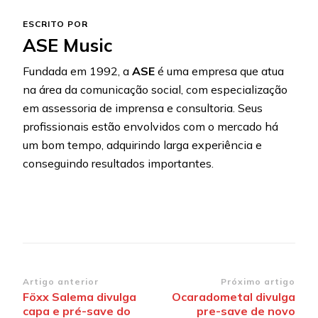
ESCRITO POR
ASE Music
Fundada em 1992, a
ASE
é uma empresa que atua
na área da comunicação social, com especialização
em assessoria de imprensa e consultoria. Seus
profissionais estão envolvidos com o mercado há
um bom tempo, adquirindo larga experiência e
conseguindo resultados importantes.
Navegação
Artigo anterior
Próximo artigo
Föxx Salema divulga
Ocaradometal divulga
de
capa e pré-save do
pre-save de novo