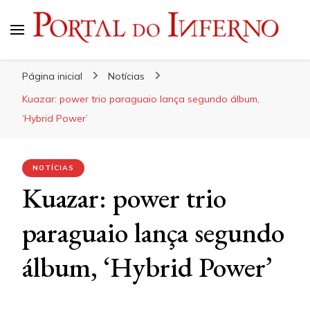
Portal do Inferno
Do Rock 'n' Roll ao Metal Extremo
Página inicial
Notícias
Kuazar: power trio paraguaio lança segundo álbum,
‘Hybrid Power’
NOTÍCIAS
Kuazar: power trio
paraguaio lança segundo
álbum, ‘Hybrid Power’