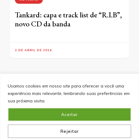
Tankard: capa e track list de “R.I.B”,
novo CD da banda
2 DE ABRIL DE 2014
Usamos cookies em nosso site para oferecer a você uma
experiência mais relevante, lembrando suas preferências em
SITEMAP
POLÍTICA DE PRIVACIDADE
EQUIPE
sua próxima visita.
CONTATO
Aceitar
&cópia; Direitos Autorais 2026
Portal do Inferno
. Todos os
direitos reservados.
Blossom PinIt | Desenvolvido por
Blossom Themes
. Desenvolvido por
WordPress
.
Política
de Privacidade
Rejeitar