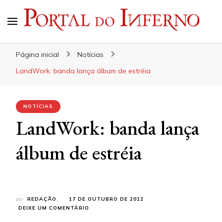
Portal do Inferno
Do Rock 'n' Roll ao Metal Extremo
Página inicial
Notícias
LandWork: banda lança álbum de estréia
NOTÍCIAS
LandWork: banda lança
álbum de estréia
por
REDAÇÃO
17 DE OUTUBRO DE 2012
EM
DEIXE UM COMENTÁRIO
LANDWORK: