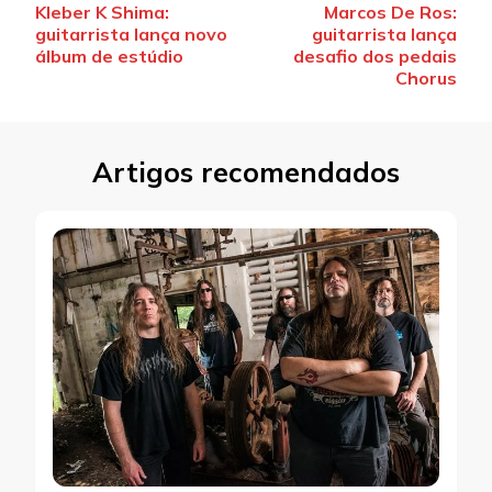
Kleber K Shima:
Marcos De Ros:
de
guitarrista lança novo
guitarrista lança
post
álbum de estúdio
desafio dos pedais
Chorus
Artigos recomendados