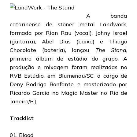
BANDA
LANÇA
ÁLBUM
A banda
DE
catarinense de stoner metal Landwork,
ESTRÉIA
formada por Rian Rau (vocal), Johny Israel
(guitarra), Abel Dias (baixo) e Thiago
Chocolate (bateria), lançou
The Stand
,
primeiro álbum de estúdio do grupo. A
produção e mixagem foram realizadas no
RVB Estúdio, em Blumenau/SC, a cargo de
Deny Rodrigo Bonfante, e masterizado por
Ricardo Garcia no Magic Master no Rio de
Janeiro/RJ.
Tracklist
:
01. Blood