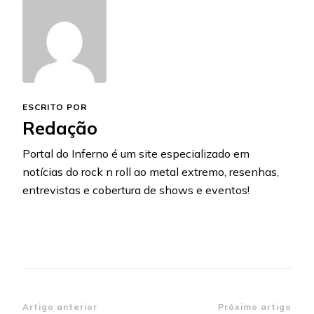
ESCRITO POR
Redação
Portal do Inferno é um site especializado em
notícias do rock n roll ao metal extremo, resenhas,
entrevistas e cobertura de shows e eventos!
Navegação
Artigo anterior
Próximo artigo