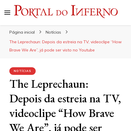
Portal do Inferno
Do Rock 'n' Roll ao Metal Extremo
Página inicial
Notícias
The Leprechaun: Depois da estreia na TV, videoclipe “How
Brave We Are”, já pode ser visto no Youtube
NOTÍCIAS
The Leprechaun:
Depois da estreia na TV,
videoclipe “How Brave
We Are”, já pode ser