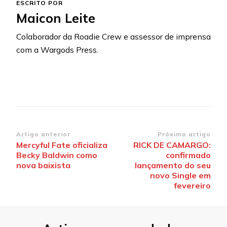
ESCRITO POR
Maicon Leite
Colaborador da Roadie Crew e assessor de imprensa
com a Wargods Press.
Navegação
Artigo anterior
Próximo artigo
Mercyful Fate oficializa
RICK DE CAMARGO:
de
Becky Baldwin como
confirmado
post
nova baixista
lançamento do seu
novo Single em
fevereiro