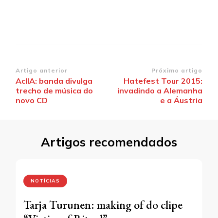
Navegação
Artigo anterior
Próximo artigo
AcllA: banda divulga
Hatefest Tour 2015:
de
trecho de música do
invadindo a Alemanha
post
novo CD
e a Áustria
Artigos recomendados
NOTÍCIAS
Tarja Turunen: making of do clipe