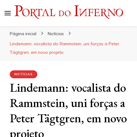
Portal do Inferno
Do Rock 'n' Roll ao Metal Extremo
Página inicial
Notícias
Lindemann: vocalista do Rammstein, uni forças a Peter
Tägtgren, em novo projeto
NOTÍCIAS
Lindemann: vocalista do
Rammstein, uni forças a
Peter Tägtgren, em novo
projeto