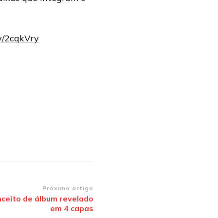
ly/2cqkVry
Próximo artigo
nceito de álbum revelado
em 4 capas