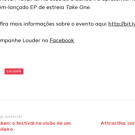
ém-lançado EP de estreia
Take One
.
fira mais informações sobre o evento aqui
http://bit.
mpanhe Louder no
Facebook
:
LOUDER
vegação
go anterior
ken: o festival na visão de um
Attractha: co
ileiro