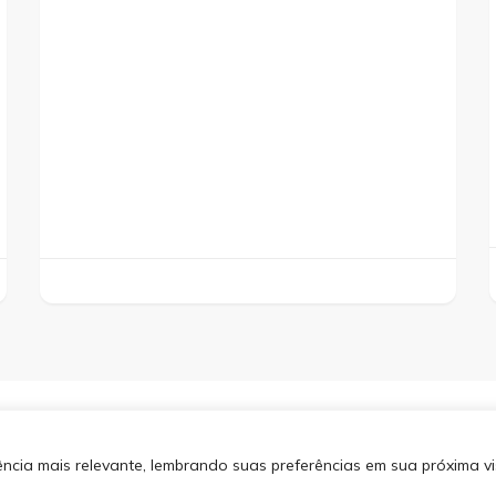
os direitos reservados.
Blossom
SITEMA
 por
WordPress
.
Política de
cia mais relevante, lembrando suas preferências em sua próxima vis