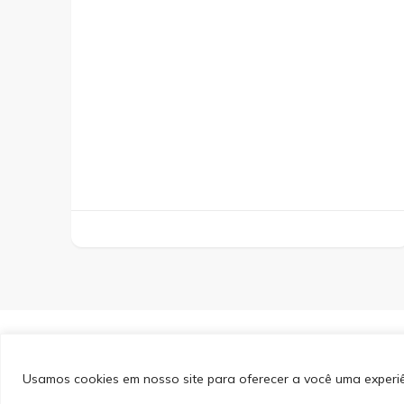
&cópia; Direitos Autorais 2026
Portal do Inferno
. Todos 
PinIt | Desenvolvido por
Blossom Themes
. Desenvolvido
Privacidade
Usamos cookies em nosso site para oferecer a você uma experiên