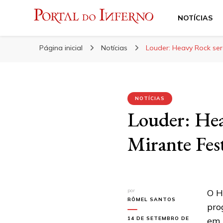
NOTÍCIAS
Portal do Inferno
Do Rock 'n' Roll ao Metal Extremo
Página inicial
Notícias
Louder: Heavy Rock ser
NOTÍCIAS
Louder: Hea
Mirante Fes
por
O H
RÔMEL SANTOS
pro
14 DE SETEMBRO DE
em 