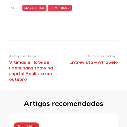
TAGS:
MAESTRICK
TRM PRESS
Navegação
Artigo anterior
Próximo artigo
Vltimas e Hate se
Entrevista – Atropelo
de
unem para show na
post
capital Paulista em
outubro
Artigos recomendados
NOTÍCIAS