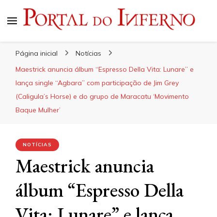
Portal do Inferno
Do Rock 'n' Roll ao Metal Extremo
Página inicial
Notícias
Maestrick anuncia álbum “Espresso Della Vita: Lunare” e
lança single “Agbara” com participação de Jim Grey
(Caligula’s Horse) e do grupo de Maracatu ‘Movimento
Baque Mulher’
NOTÍCIAS
Maestrick anuncia
álbum “Espresso Della
Vita: Lunare” e lança