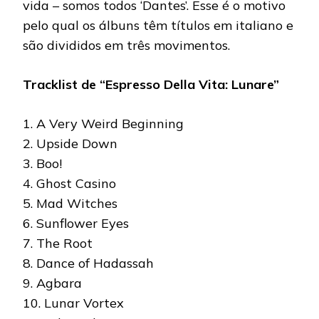
vida – somos todos ‘Dantes’. Esse é o motivo
pelo qual os álbuns têm títulos em italiano e
são divididos em três movimentos.
Tracklist de “Espresso Della Vita: Lunare”
1. A Very Weird Beginning
2. Upside Down
3. Boo!
4. Ghost Casino
5. Mad Witches
6. Sunflower Eyes
7. The Root
8. Dance of Hadassah
9. Agbara
10. Lunar Vortex