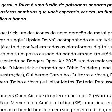
 geral, a faixa é uma fusão de paisagens sonoras pr
osferas sombrias que você esperaria ver em um film
lica a banda.
aestrick, um dos ícones da nova geração do metal pr
çar o single “Upside Down”, acompanhado de um lyric v
 já está disponível em todas as plataformas digitais v
ca mais um passo ousado da banda em sua trajetóri
esentada no Bangers Open Air 2025, um dos maiores 
do. O Maestrick é formada por Fábio Caldeira (Lead 
uestrações), Guilherme Carvalho (Guitarra e Vocal)
era (Baixo e Vocal) e Heitor Matos (Bateria, Percussã
angers Open Air, que acontecerá nos dias 2 (Warm-U
5 no Memorial da América Latina (SP), anunciou seu
firmou a banda brasileira em sua primeira edição, em