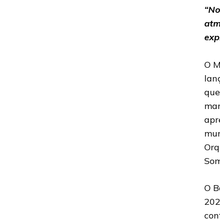
“No
atm
exp
O M
lan
que
mar
apr
mun
Orq
Som
O B
202
con