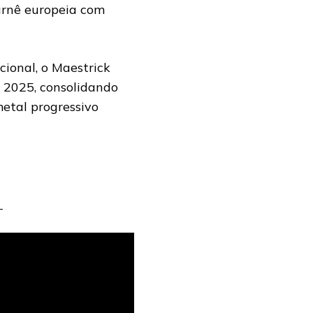
rnê europeia com
ional, o Maestrick
r 2025, consolidando
etal progressivo
/