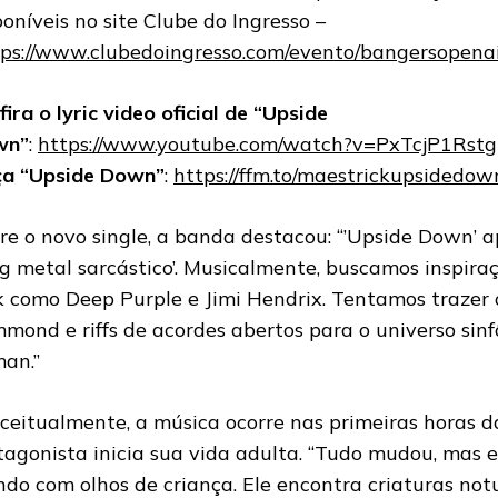
poníveis no site Clube do Ingresso –
ps://www.clubedoingresso.com/evento/bangersopenair
fira o lyric video oficial de “Upside
wn”
:
https://www.youtube.com/watch?v=PxTcjP1Rstg
a “Upside Down”
:
https://ffm.to/maestrickupsidedow
re o novo single, a banda destacou: “’Upside Down’ 
og metal sarcástico’. Musicalmente, buscamos inspir
k como Deep Purple e Jimi Hendrix. Tentamos trazer o
mond e riffs de acordes abertos para o universo sin
man.”
ceitualmente, a música ocorre nas primeiras horas d
tagonista inicia sua vida adulta. “Tudo mudou, mas 
do com olhos de criança. Ele encontra criaturas not