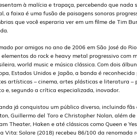
esentam à malícia e trapaça, percebendo que nada 
al, a faixa é uma fusão de paisagens sonoras progres
brias que você esperaria ver em um filme de Tim Bur
da.
mado por amigos no ano de 2006 em São José do Rio 
 elementos do rock e heavy metal progressivo com m
sileira, world music e música clássica. Com dois álbun
opa, Estados Unidos e Japão, a banda é reconhecida 
tes artísticas – cinema, artes plásticas e literatura – 
co e, segundo a crítica especializada, inovador.
anda já conquistou um público diverso, incluindo fãs
ton, Guillermo del Toro e Christopher Nolan, além de
am Theater, Haken e até clássicos como Queen e Yes
la Vita: Solare (2018) recebeu 86/100 da renomada r