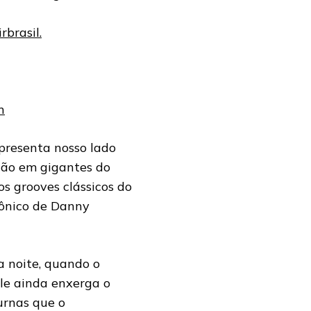
brasil.
n
apresenta nosso lado
ação em gigantes do
s grooves clássicos do
fônico de Danny
a noite, quando o
ele ainda enxerga o
urnas que o