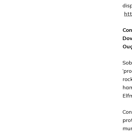
dis
htt
Con
Do
Ouç
Sob
‘pr
roc
ham
Elf
Con
pro
mun