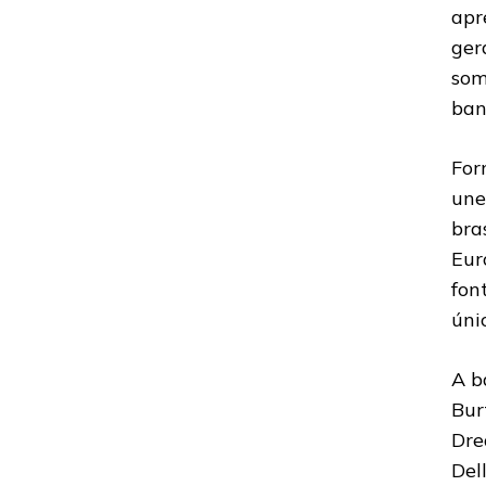
apr
ger
som
ban
For
une
bra
Eur
fon
úni
A b
Bur
Dre
Del