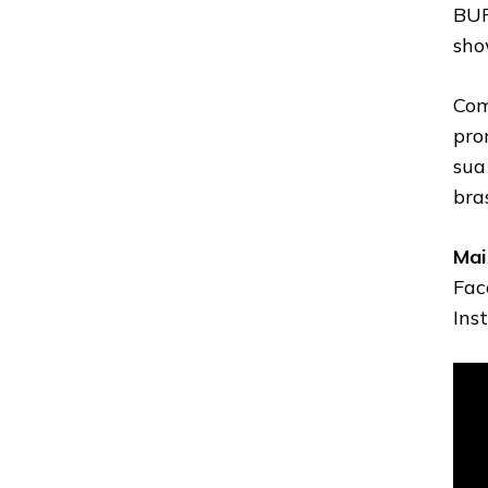
BUR
sho
Com
pro
sua
bras
Mai
Fac
Ins