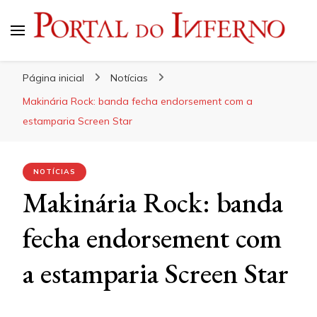
Portal do Inferno
Do Rock 'n' Roll ao Metal Extremo
Página inicial
Notícias
Makinária Rock: banda fecha endorsement com a
estamparia Screen Star
NOTÍCIAS
Makinária Rock: banda
fecha endorsement com
a estamparia Screen Star