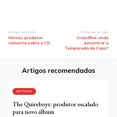
Navegação
Artigo anterior
Próximo artigo
Hocnis: produtor
Cruscifire: onde
de
comenta sobre o CD
encontrar a
post
Temporada do Caos?
Artigos recomendados
NOTÍCIAS
The Quireboys: produtor escalado
para novo álbum