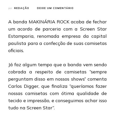
EM
por
REDAÇÃO
DEIXE UM COMENTÁRIO
MAKINÁRIA
ROCK:
A banda MAKINÁRIA ROCK acaba de fechar
BANDA
FECHA
um acordo de parceria com a Screen Star
ENDORSEMENT
Estamparia, renomada empresa da capital
COM
A
paulista para a confecção de suas camisetas
ESTAMPARIA
oficiais.
SCREEN
STAR
Já faz algum tempo que a banda vem sendo
cobrada a respeito de camisetas “sempre
perguntam disso em nossos shows” comenta
Carlos Digger, que finaliza “queríamos fazer
nossas camisetas com ótima qualidade de
tecido e impressão, e conseguimos achar isso
tudo na Screen Star”.