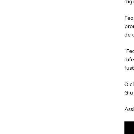
dig
Fea
pro
de 
“Fe
dif
fus
O c
Giu
Assi