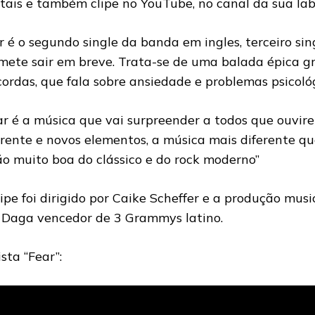
itais e também clipe no YouTube, no canal da sua labe
r é o segundo single da banda em ingles, terceiro sin
mete sair em breve. Trata-se de uma balada épica 
cordas, que fala sobre ansiedade e problemas psicológ
ar é a música que vai surpreender a todos que ouvi
erente e novos elementos, a música mais diferente qu
ão muito boa do clássico e do rock moderno”
lipe foi dirigido por Caike Scheffer e a produção musi
 Daga vencedor de 3 Grammys latino.
sta “Fear”: