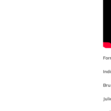
For
Ind
Bru
Jul