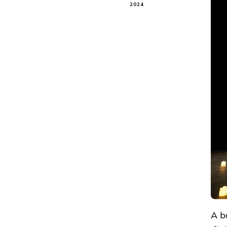
2024
A b