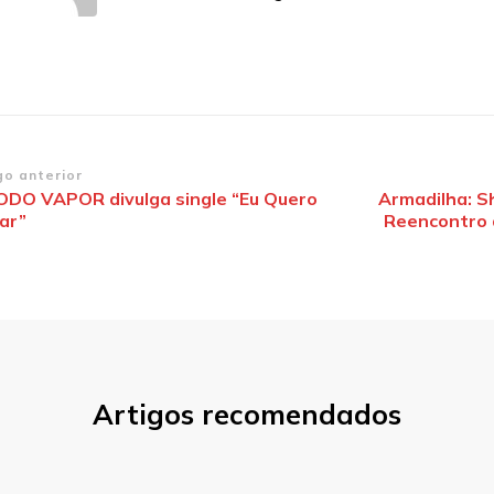
vegação
go anterior
ODO VAPOR divulga single “Eu Quero
Armadilha: S
ar”
Reencontro 
st
Artigos recomendados