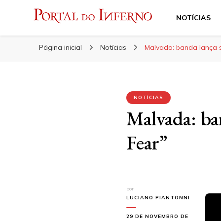
NOTÍCIAS
Portal do Inferno
Do Rock 'n' Roll ao Metal Extremo
Página inicial
Notícias
Malvada: banda lança se
NOTÍCIAS
Malvada: ban
Fear”
por
LUCIANO PIANTONNI
29 DE NOVEMBRO DE