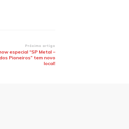
Próximo artigo
how especial “SP Metal –
dos Pioneiros” tem novo
local!