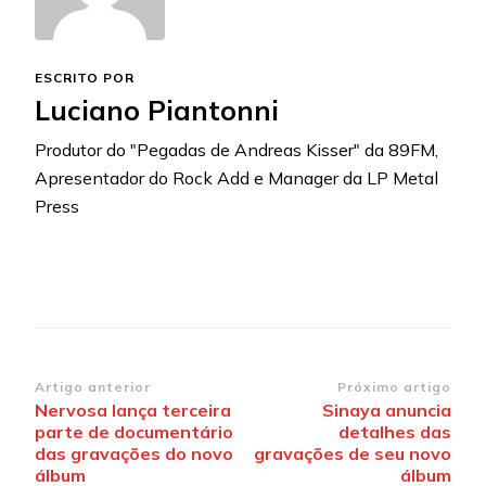
ESCRITO POR
Luciano Piantonni
Produtor do "Pegadas de Andreas Kisser" da 89FM,
Apresentador do Rock Add e Manager da LP Metal
Press
Navegação
Artigo anterior
Próximo artigo
Nervosa lança terceira
Sinaya anuncia
de
parte de documentário
detalhes das
post
das gravações do novo
gravações de seu novo
álbum
álbum