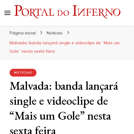
Portal do Inferno
Do Rock 'n' Roll ao Metal Extremo
Página inicial
Notícias
Malvada: banda lançará single e videoclipe de “Mais um
Gole” nesta sexta feira
NOTÍCIAS
Malvada: banda lançará
single e videoclipe de
“Mais um Gole” nesta
sexta feira