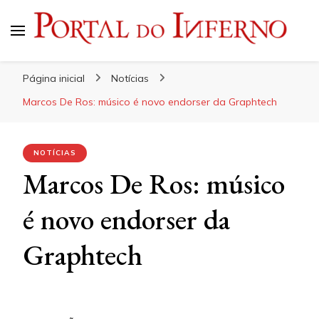
Portal do Inferno
Do Rock 'n' Roll ao Metal Extremo
Página inicial
Notícias
Marcos De Ros: músico é novo endorser da Graphtech
NOTÍCIAS
Marcos De Ros: músico
é novo endorser da
Graphtech