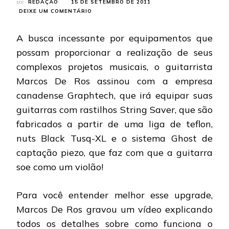
por
REDAÇÃO
15 DE SETEMBRO DE 2011
EM
DEIXE UM COMENTÁRIO
MARCOS
DE
A busca incessante por equipamentos que
ROS:
MÚSICO
possam proporcionar a realização de seus
É
complexos projetos musicais, o guitarrista
NOVO
ENDORSER
Marcos De Ros assinou com a empresa
DA
canadense Graphtech, que irá equipar suas
GRAPHTECH
guitarras com rastilhos String Saver, que são
fabricados a partir de uma liga de teflon,
nuts Black Tusq-XL e o sistema Ghost de
captação piezo, que faz com que a guitarra
soe como um violão!
Para você entender melhor esse upgrade,
Marcos De Ros gravou um vídeo explicando
todos os detalhes sobre como funciona o