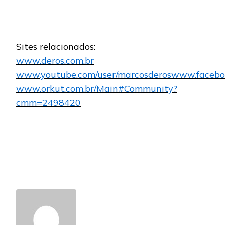
Sites relacionados:
www.deros.com.br
www.youtube.com/user/marcosderoswww.facebo
www.orkut.com.br/Main#Community?
cmm=2498420