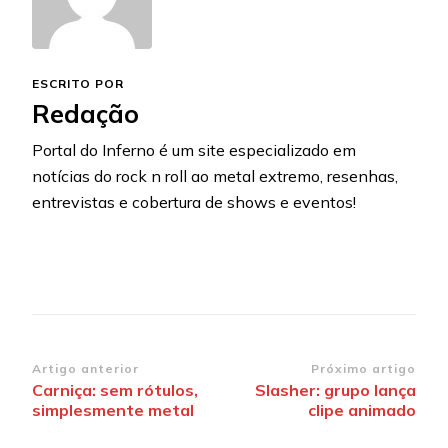
ESCRITO POR
Redação
Portal do Inferno é um site especializado em
notícias do rock n roll ao metal extremo, resenhas,
entrevistas e cobertura de shows e eventos!
Navegação
Artigo anterior
Próximo artigo
Carniça: sem rótulos,
Slasher: grupo lança
de
simplesmente metal
clipe animado
post