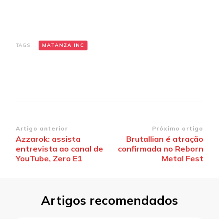
TAGS:
MATANZA INC
Navegação
Artigo anterior
Próximo artigo
Azzarok: assista
Brutallian é atração
de
entrevista ao canal de
confirmada no Reborn
post
YouTube, Zero E1
Metal Fest
Artigos recomendados