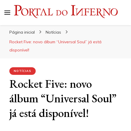
Portal do Inferno
Do Rock 'n' Roll ao Metal Extremo
Página inicial
Notícias
Rocket Five: novo álbum “Universal Soul” já está
disponível!
NOTÍCIAS
Rocket Five: novo
álbum “Universal Soul”
já está disponível!