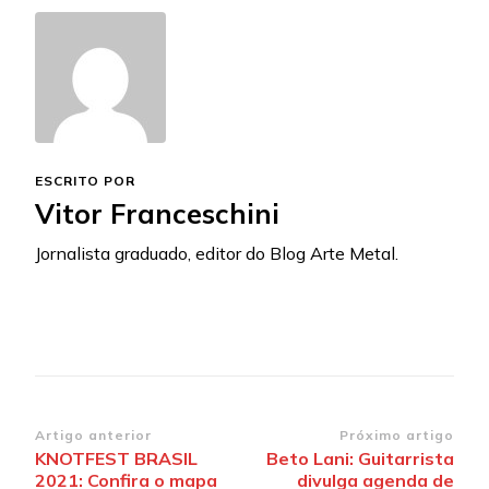
ESCRITO POR
Vitor Franceschini
Jornalista graduado, editor do Blog Arte Metal.
Navegação
Artigo anterior
Próximo artigo
KNOTFEST BRASIL
Beto Lani: Guitarrista
de
2021: Confira o mapa
divulga agenda de