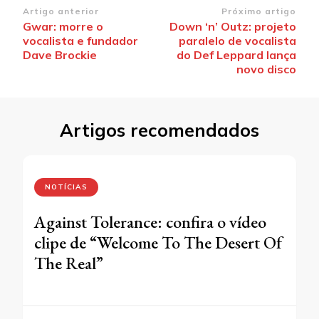
Navegação
Artigo anterior
Próximo artigo
Gwar: morre o
Down ‘n’ Outz: projeto
de
vocalista e fundador
paralelo de vocalista
post
Dave Brockie
do Def Leppard lança
novo disco
Artigos recomendados
NOTÍCIAS
Against Tolerance: confira o vídeo
clipe de “Welcome To The Desert Of
The Real”