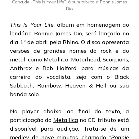
Capa de “This Is Your Life”, álbum tributo a Ronnie James
Dio
This Is Your Life
, álbum em homenagem ao
lendário Ronnie James
Dio
, será lançado no
dia 1º de abril pela Rhino. O disco apresenta
versões de grandes nomes do rock e do
metal, como Metallica, Motörhead, Scorpions,
Anthrax e Rob Halford, para músicas da
carreira do vocalista, seja com o Black
Sabbath, Rainbow, Heaven & Hell ou sua
banda solo.
No player abaixo, ao final do texto, a
participação do
Metallica
no CD tributo está
disponível para audição. Trata-se de um
medley de nove minutos, chamado
“
Ronnie