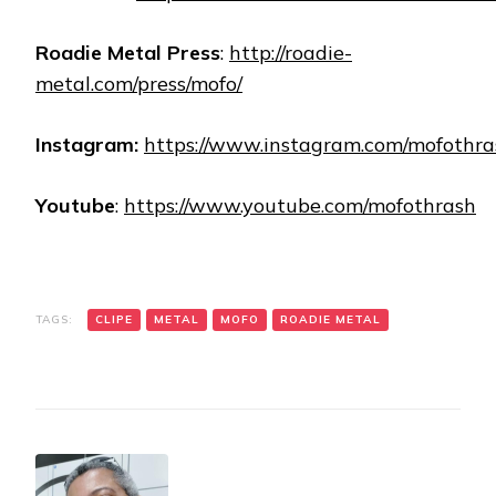
Roadie Metal Press
:
http://roadie-
metal.com/press/mofo/
Instagram:
https://www.instagram.com/mofothra
Youtube
:
https://www.youtube.com/mofothrash
TAGS:
CLIPE
METAL
MOFO
ROADIE METAL