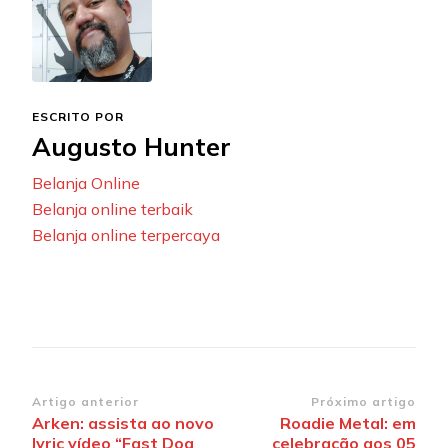
ESCRITO POR
Augusto Hunter
Belanja Online
Belanja online terbaik
Belanja online terpercaya
Navegação
Artigo anterior
Próximo artigo
Arken: assista ao novo
Roadie Metal: em
de
lyric vídeo “Fast Dog
celebração aos 05