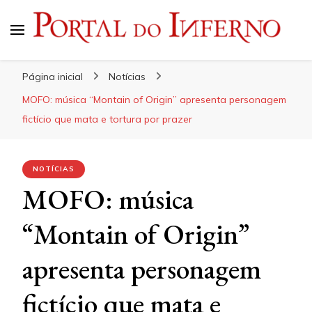
Portal do Inferno
Do Rock 'n' Roll ao Metal Extremo
Página inicial
Notícias
MOFO: música “Montain of Origin” apresenta personagem
fictício que mata e tortura por prazer
NOTÍCIAS
MOFO: música
“Montain of Origin”
apresenta personagem
fictício que mata e