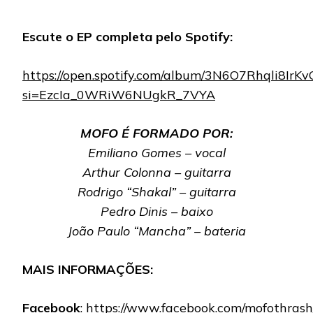
Escute o EP completa pelo Spotify:
https://open.spotify.com/album/3N6O7Rhqli8Ir
si=EzcIa_0WRiW6NUgkR_7VYA
MOFO É FORMADO POR:
Emiliano Gomes – vocal
Arthur Colonna – guitarra
Rodrigo “Shakal” – guitarra
Pedro Dinis – baixo
João Paulo “Mancha” – bateria
MAIS INFORMAÇÕES:
Facebook
:
https://www.facebook.com/mofothrash