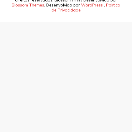
direitos reservados.
Blossom PinIt | Desenvolvido por
Blossom Themes
. Desenvolvido por
WordPress
.
Política
de Privacidade