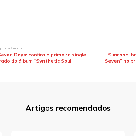
vegação
go anterior
Seven Days: confira o primeiro single
Sunroad: b
erado do álbum “Synthetic Soul”
Seven” no p
st
Artigos recomendados