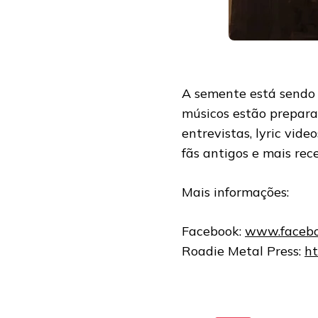
A semente está sendo 
músicos estão preparan
entrevistas, lyric vide
fãs antigos e mais rec
Mais informações:
Facebook:
www.faceb
Roadie Metal Press:
ht