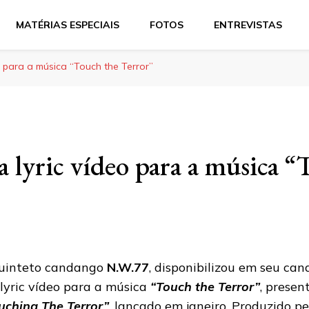
MATÉRIAS ESPECIAIS
FOTOS
ENTREVISTAS
o para a música “Touch the Terror”
 lyric vídeo para a música “
uinteto candango
N.W.77
, disponibilizou em seu can
lyric vídeo para a música
“Touch the Terror”
, presen
uching The Terror”
, lançado em janeiro. Produzido p