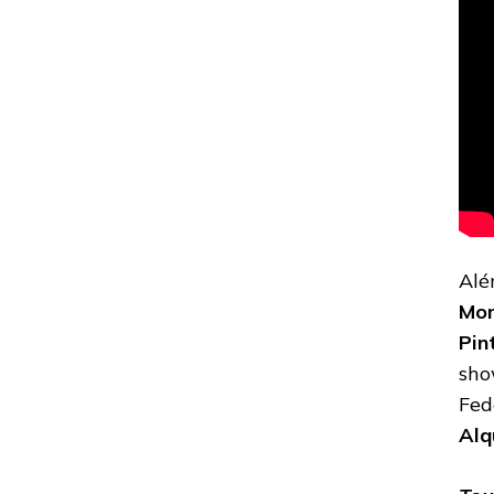
Al
Mon
Pin
sho
Fed
Alq