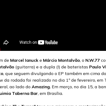
ém de
Marcel Ianuck
e
Márcio Montalvão
, o
N.W.77
co
talvão
(guitarra) e a dupla (!) de bateristas
Paulo V
to
, que seguem divulgando o EP também em cima dos
w da rodada foi realizado no dia 1º de fevereiro, em 
eral, ao lado do
Amazing.
Em março, no dia 15, a ba
uimia Taberna Bar
, em Brasília.