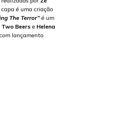
realizadas por
Zé
a capa é uma criação
ing The Terror”
é um
t Two Beers
e
Helena
s, com lançamento