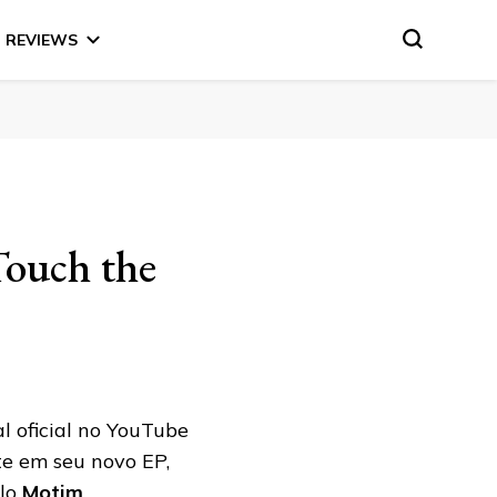
REVIEWS
Touch the
al oficial no YouTube
te em seu novo EP,
elo
Motim