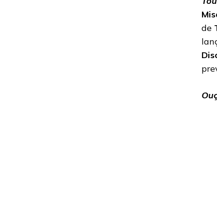
Tou
Mis
de
lan
Dis
pre
Ouç