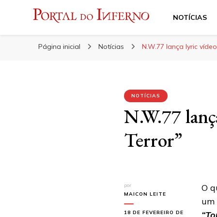
NOTÍCIAS
Portal do Inferno
Do Rock 'n' Roll ao Metal Extremo
Página inicial
Notícias
N.W.77 lança lyric víde
NOTÍCIAS
N.W.77 lança
Terror”
por
O q
MAICON LEITE
um 
18 DE FEVEREIRO DE
“To