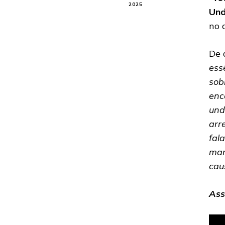
2025
Und
no 
De 
ess
sob
enc
und
arr
fal
man
cau
Ass