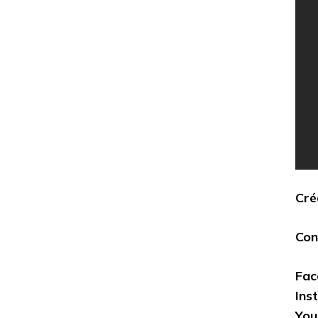
Cré
Con
Fac
Ins
You