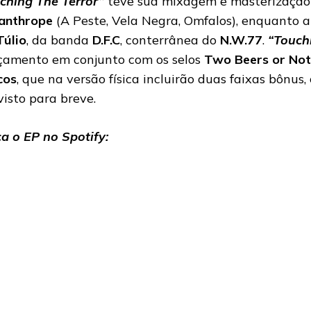
ching The Terror”
teve sua mixagem e masterização 
anthrope
(A Peste, Vela Negra, Omfalos), enquanto 
Túlio
, da banda
D.F.C
, conterrânea do
N.W.77
.
“Touch
çamento em conjunto com os selos
Two Beers or No
cos
, que na versão física incluirão duas faixas bônu
visto para breve.
a o EP no Spotify: