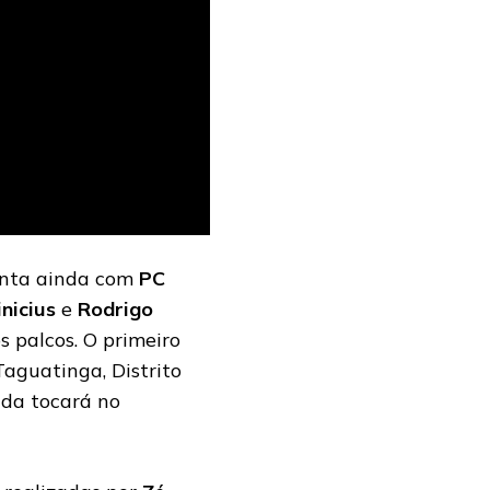
nta ainda com
PC
inicius
e
Rodrigo
 palcos. O primeiro
Taguatinga, Distrito
nda tocará no