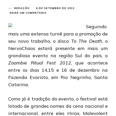
por
REDAÇÃO
6 DE SETEMBRO DE 2012
EM
DEIXE UM COMENTÁRIO
NERVOCHAOS:
BANDA
Seguindo
É
ATRAÇÃO
mais uma extensa turnê para a promoção de
NO
seu novo trabalho, o disco
To The Death
, o
FESTIVAL
ZOOMBIE
NervoChaos estará presente em mais um
RITUAL
grandioso evento na região Sul do país, o
2012
Zoombie Ritual Fest 2012
, que acontece
entre os dias 14,15 e 16 de dezembro na
Fazenda Evaristo, em Rio Negrinho, Santa
Catarina.
Como já é tradição do evento, o festival está
lotado de grandes nomes da cena nacional e
internacional, entre eles Hirax, Malevolent