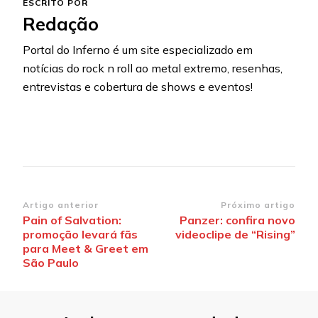
ESCRITO POR
Redação
Portal do Inferno é um site especializado em
notícias do rock n roll ao metal extremo, resenhas,
entrevistas e cobertura de shows e eventos!
Navegação
Artigo anterior
Próximo artigo
Pain of Salvation:
Panzer: confira novo
de
promoção levará fãs
videoclipe de “Rising”
post
para Meet & Greet em
São Paulo