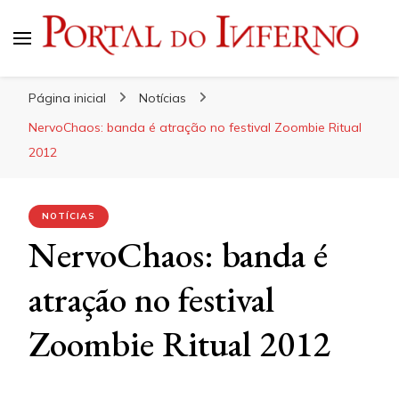
Portal do Inferno
Do Rock 'n' Roll ao Metal Extremo
Página inicial
Notícias
NervoChaos: banda é atração no festival Zoombie Ritual
2012
NOTÍCIAS
NervoChaos: banda é
atração no festival
Zoombie Ritual 2012