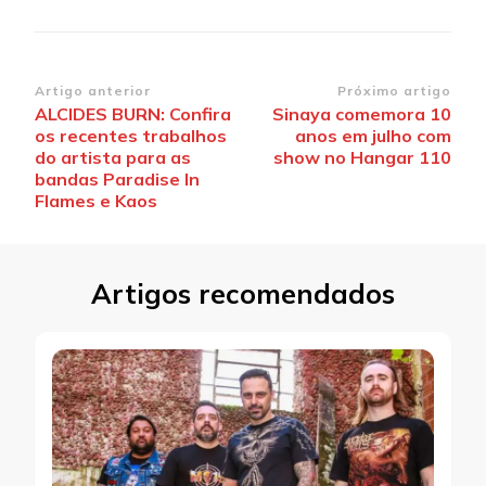
Navegação
Artigo anterior
Próximo artigo
ALCIDES BURN: Confira
Sinaya comemora 10
de
os recentes trabalhos
anos em julho com
post
do artista para as
show no Hangar 110
bandas Paradise In
Flames e Kaos
Artigos recomendados