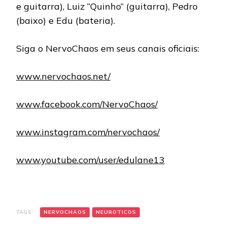
e guitarra), Luiz “Quinho” (guitarra), Pedro
(baixo) e Edu (bateria).
Siga o NervoChaos em seus canais oficiais:
www.nervochaos.net/
www.facebook.com/NervoChaos/
www.instagram.com/nervochaos/
www.youtube.com/user/edulane13
TAGS:
NERVOCHAOS
NEUROTICOS