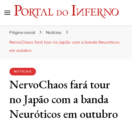
Portal do Inferno
Do Rock 'n' Roll ao Metal Extremo
Página inicial
Notícias
NervoChaos fará tour no Japão com a banda Neuróticos
em outubro
NOTÍCIAS
NervoChaos fará tour
no Japão com a banda
Neuróticos em outubro