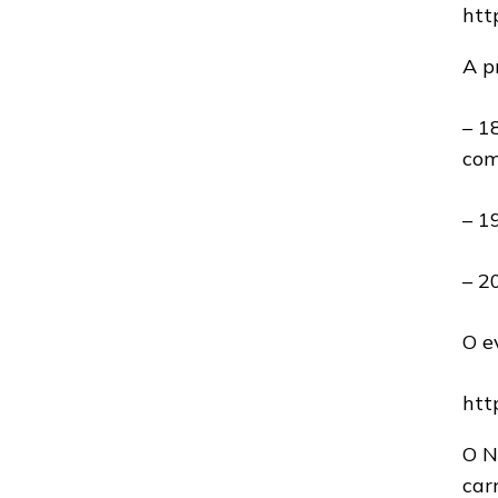
htt
A p
– 1
com
– 1
– 2
O e
htt
O N
car