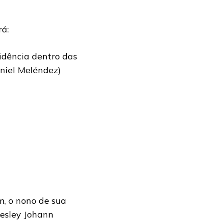
rá:
cidência dentro das
niel Meléndez)
, o nono de sua
oesley Johann