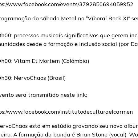
ps://www.facebook.com/events/3792850694059952
rogramação do sábado Metal no “Víboral Rock XI” se
8h00: processos musicais significativos que gerem in
unidades desde a formação e inclusão social (por Da
9h00: Vitam Et Mortem (Colômbia)
0h30: NervoChaos (Brasil)
vento será transmitido neste link:
ps://www.facebook.com/institutodeculturaelcarmen
ervoChaos está em estúdio gravando seu novo álbum
reira. A formação da banda é Brian Stone (vocal), W