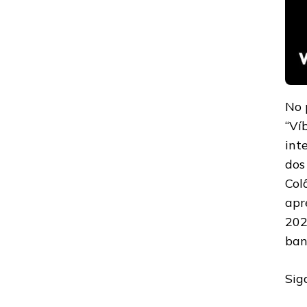
No 
“Ví
int
dos
Col
apr
202
ban
Sig