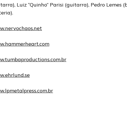
itarra), Luiz “Quinho” Parisi (guitarra), Pedro Lemes 
eria).
.nervochaos.net
w.hammerheart.com
.tumbaproductions.com.br
.ehrlund.se
.lpmetalpress.com.br