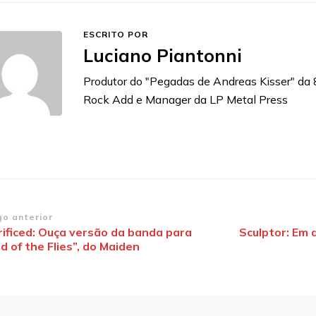
ESCRITO POR
Luciano Piantonni
Produtor do "Pegadas de Andreas Kisser" da
Rock Add e Manager da LP Metal Press
vegação
go anterior
rificed: Ouça versão da banda para
Sculptor: Em 
d of the Flies”, do Maiden
st