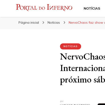
NOTÍCIAS
Portal do Inferno
Do Rock 'n' Roll ao Metal Extremo
Página inicial
Notícias
NervoChaos faz show on
NOTÍCIAS
NervoChaos f
Internacion
próximo sá
por