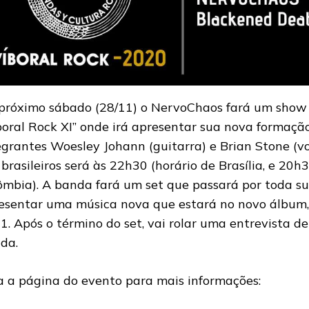
próximo sábado (28/11) o NervoChaos fará um show
boral Rock XI” onde irá apresentar sua nova formação
egrantes Woesley Johann (guitarra) e Brian Stone (v
 brasileiros será às 22h30 (horário de Brasília, e 20h3
ômbia). A banda fará um set que passará por toda su
esentar uma música nova que estará no novo álbum,
1. Após o término do set, vai rolar uma entrevista d
da.
a a página do evento para mais informações: