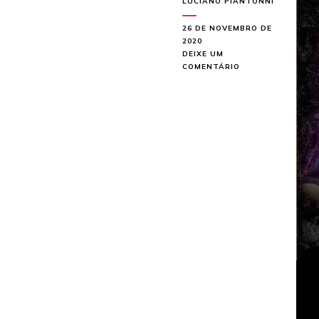
LUCIANO PIANTONNI
26 DE NOVEMBRO DE
2020
DEIXE UM
EM
COMENTÁRIO
NERVOCHAOS
FAZ
SHOW
ONLINE
ESPECIAL
NO
‘FESTIVAL
INTERNACIONAL
VÍBORAL
ROCK’
DA
COLÔMBIA
NO
PRÓXIMO
SÁBADO