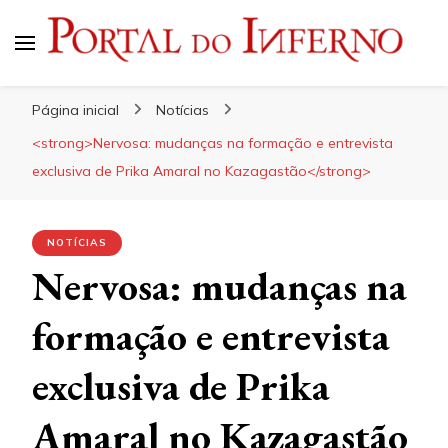
Portal do Inferno
Do Rock 'n' Roll ao Metal Extremo
Página inicial
Notícias
<strong>Nervosa: mudanças na formação e entrevista
exclusiva de Prika Amaral no Kazagastão</strong>
NOTÍCIAS
Nervosa: mudanças na
formação e entrevista
exclusiva de Prika
Amaral no Kazagastão