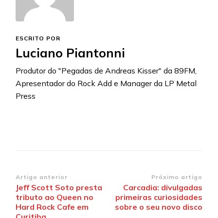
ESCRITO POR
Luciano Piantonni
Produtor do "Pegadas de Andreas Kisser" da 89FM,
Apresentador do Rock Add e Manager da LP Metal
Press
Navegação
Artigo anterior
Próximo artigo
Jeff Scott Soto presta
Carcadia: divulgadas
de
tributo ao Queen no
primeiras curiosidades
post
Hard Rock Cafe em
sobre o seu novo disco
Curitiba