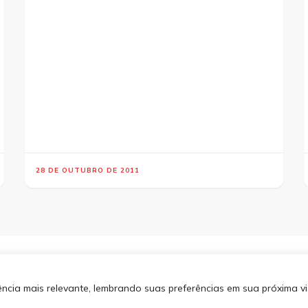
28 DE OUTUBRO DE 2011
os direitos reservados.
Blossom
SITEMA
 por
WordPress
.
Política de
cia mais relevante, lembrando suas preferências em sua próxima vis