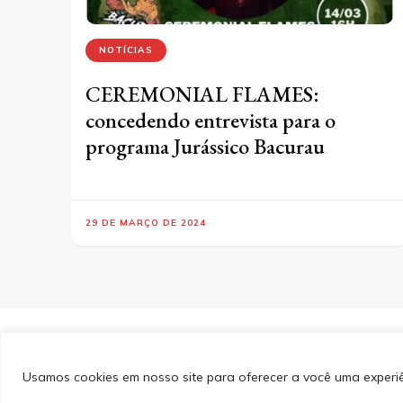
NOTÍCIAS
CEREMONIAL FLAMES:
concedendo entrevista para o
programa Jurássico Bacurau
29 DE MARÇO DE 2024
&cópia; Direitos Autorais 2026
Portal do Inferno
. Todos 
PinIt | Desenvolvido por
Blossom Themes
. Desenvolvido
Privacidade
Usamos cookies em nosso site para oferecer a você uma experiên