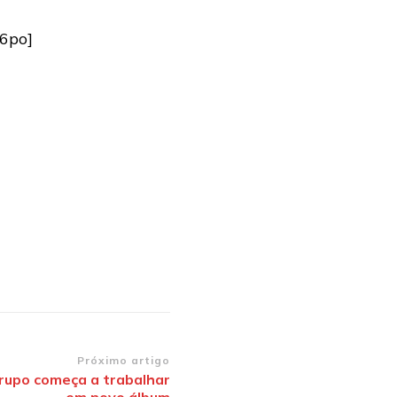
6po]
Próximo artigo
rupo começa a trabalhar
em novo álbum