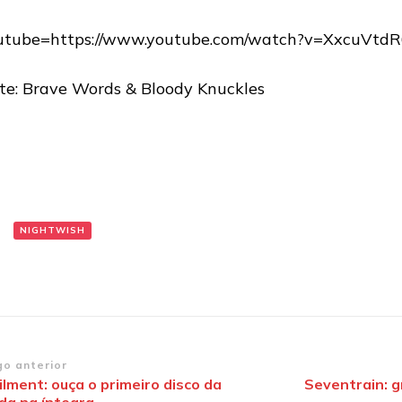
utube=https://www.youtube.com/watch?v=XxcuVtdR
te: Brave Words & Bloody Knuckles
:
NIGHTWISH
vegação
go anterior
lment: ouça o primeiro disco da
Seventrain: g
da na íntegra