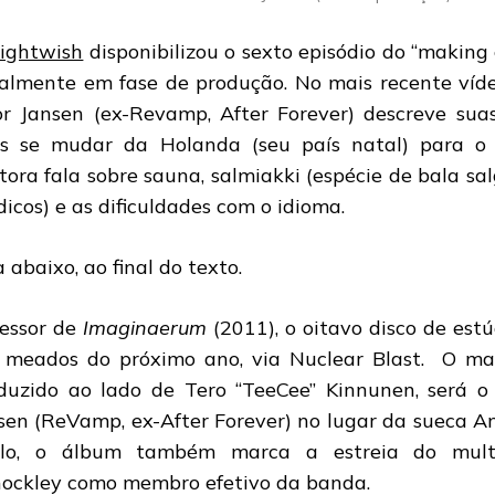
ightwish
disponibilizou o sexto episódio do “making
almente em fase de produção. No mais recente vídeo
or Jansen (ex-Revamp, After Forever) descreve sua
s se mudar da Holanda (seu país natal) para o l
tora fala sobre sauna, salmiakki (espécie de bala sal
dicos) e as dificuldades com o idioma.
a abaixo, ao final do texto.
essor de
Imaginaerum
(2011), o oitavo disco de est
 meados do próximo ano, via Nuclear Blast. O mat
duzido ao lado de Tero “TeeCee” Kinnunen, será o 
sen (ReVamp, ex-After Forever) no lugar da sueca A
ulo, o álbum também marca a estreia do multi
ockley como membro efetivo da banda.