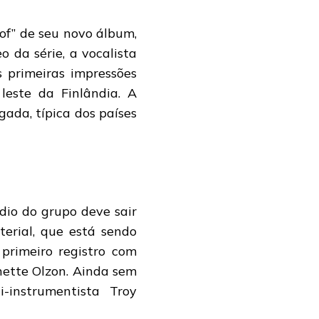
 of” de seu novo álbum,
 da série, a vocalista
s primeiras impressões
este da Finlândia. A
gada, típica dos países
údio do grupo deve sair
erial, que está sendo
primeiro registro com
nette Olzon. Ainda sem
-instrumentista Troy