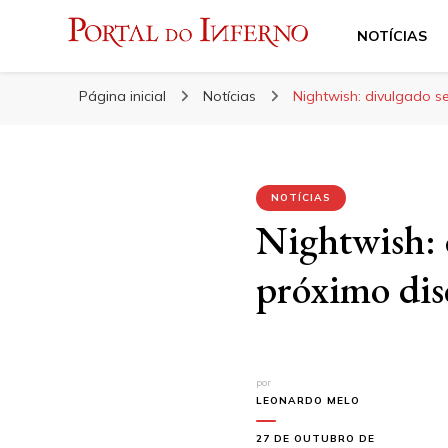
NOTÍCIAS
Portal do Inferno
Do Rock 'n' Roll ao Metal Extremo
Página inicial
Notícias
Nightwish: divulgado s
NOTÍCIAS
Nightwish: 
próximo dis
por
LEONARDO MELO
27 DE OUTUBRO DE