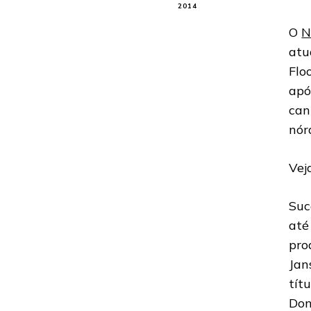
2014
O
N
atu
Flo
apó
can
nór
Vej
Suc
até
pro
Jan
tít
Don