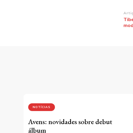
Na
Arti
Tib
de
mode
po
NOTÍCIAS
Avens: novidades sobre debut
álbum