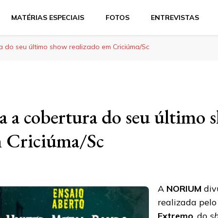
MATÉRIAS ESPECIAIS
FOTOS
ENTREVISTAS
ra do seu último show realizado em Criciúma/Sc
a a cobertura do seu último 
m Criciúma/Sc
A
NORIUM
div
realizada pel
Extremo
, do
s