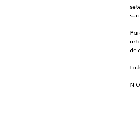
set
se
Par
art
do
e
Lin
N O