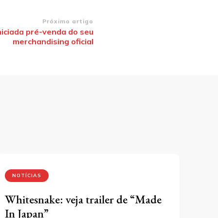
Próximo artigo
niciada pré-venda do seu
merchandising oficial
NOTÍCIAS
Whitesnake: veja trailer de “Made
In Japan”