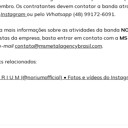
embro. Os contratantes devem contatar a banda atr
u
Instagram
ou pelo
Whatsapp
(48) 99172-6091.
a mais informações sobre as atividades da banda
NO
istas da empresa, basta entrar em contato com a
MS 
-mail
contato@msmetalagencybrasil.com
.
ks relacionados:
 R I U M (@noriumofficial) • Fotos e vídeos do Insta