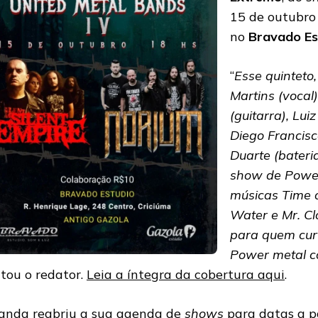
15 de outubro
no
Bravado Es
“
Esse quinteto
Martins (vocal)
(guitarra), Luiz
Diego Francisc
Duarte (bater
show de Powe
músicas Time o
Water e Mr. Clo
para quem cur
Power metal co
atou o redator.
Leia a íntegra da cobertura aqui
.
anda reabriu a sua agenda de
shows
para datas a p