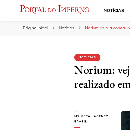
NOTÍCIAS
Portal do Inferno
Do Rock 'n' Roll ao Metal Extremo
Página inicial
Notícias
Norium: veja a cobertu
NOTÍCIAS
Norium: vej
realizado e
por
MS METAL AGENCY
BRASIL