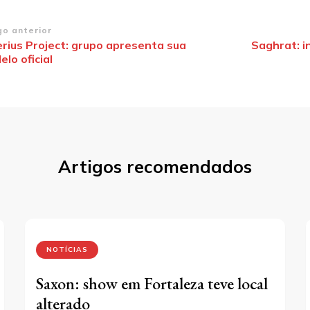
vegação
go anterior
erius Project: grupo apresenta sua
Saghrat: i
lo oficial
st
Artigos recomendados
NOTÍCIAS
Saxon: show em Fortaleza teve local
alterado