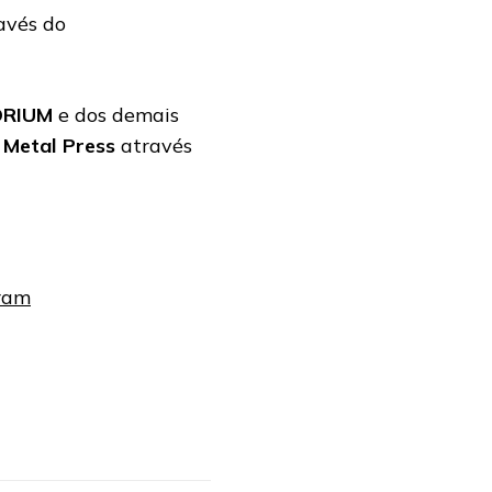
avés do
RIUM
e dos demais
Metal Press
através
gram