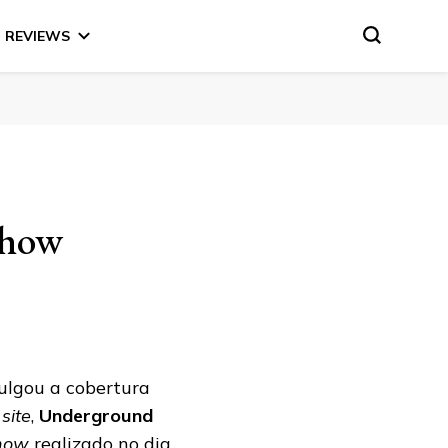
REVIEWS
show
ulgou a cobertura
o
site
,
Underground
how
realizado no dia