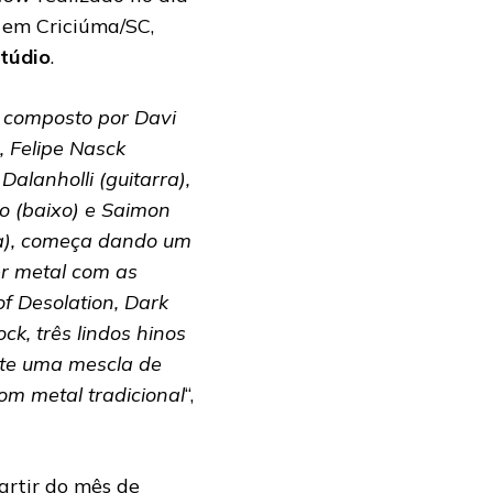
 em Criciúma/SC,
túdio
.
, composto por Davi
, Felipe Nasck
 Dalanholli (guitarra),
o (baixo) e Saimon
ia), começa dando um
r metal com as
f Desolation, Dark
ck, três lindos hinos
te uma mescla de
m metal tradicional
“,
artir do mês de