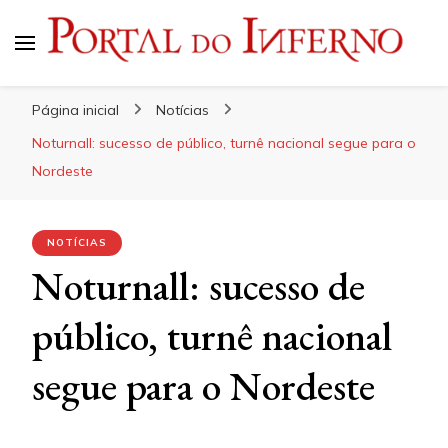
Portal do Inferno
Do Rock 'n' Roll ao Metal Extremo
Página inicial
Notícias
Noturnall: sucesso de público, turnê nacional segue para o
Nordeste
NOTÍCIAS
Noturnall: sucesso de
público, turnê nacional
segue para o Nordeste