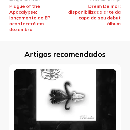
Navegação
Plague of the
Dreim Deimor:
de
Apocalypse:
disponibilizada arte da
post
lançamento do EP
capa do seu debut
acontecerá em
álbum
dezembro
Artigos recomendados