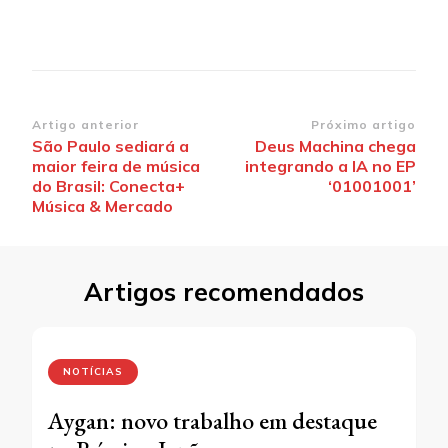
Navegação
Artigo anterior
Próximo artigo
São Paulo sediará a
Deus Machina chega
de
maior feira de música
integrando a IA no EP
post
do Brasil: Conecta+
‘01001001’
Música & Mercado
Artigos recomendados
NOTÍCIAS
Aygan: novo trabalho em destaque