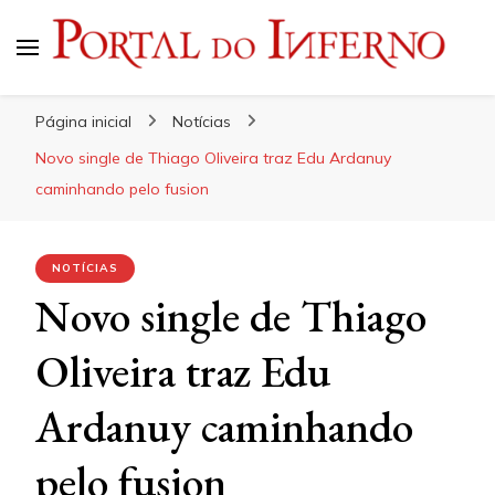
Portal do Inferno
Do Rock 'n' Roll ao Metal Extremo
Página inicial
Notícias
Novo single de Thiago Oliveira traz Edu Ardanuy
caminhando pelo fusion
NOTÍCIAS
Novo single de Thiago
Oliveira traz Edu
Ardanuy caminhando
pelo fusion