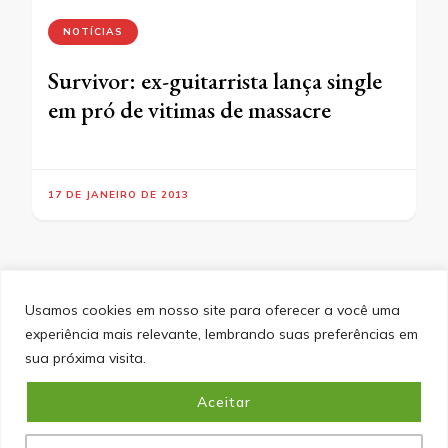
NOTÍCIAS
Survivor: ex-guitarrista lança single
em pró de vitimas de massacre
17 DE JANEIRO DE 2013
Usamos cookies em nosso site para oferecer a você uma
experiência mais relevante, lembrando suas preferências em
SITEMAP
POLÍTICA DE PRIVACIDADE
EQUIPE
sua próxima visita.
CONTATO
Aceitar
&cópia; Direitos Autorais 2026
Portal do Inferno
. Todos os
direitos reservados.
Blossom PinIt | Desenvolvido por
Blossom Themes
. Desenvolvido por
WordPress
.
Política