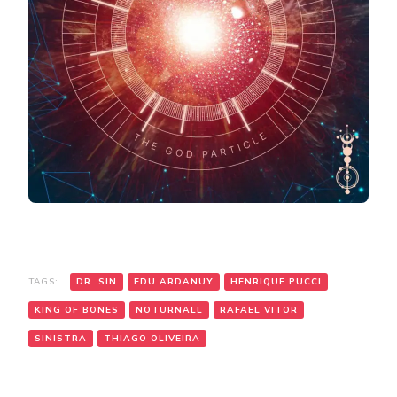
TAGS:
DR. SIN
EDU ARDANUY
HENRIQUE PUCCI
KING OF BONES
NOTURNALL
RAFAEL VITOR
SINISTRA
THIAGO OLIVEIRA