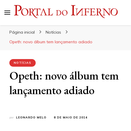
Portal do Inferno
Do Rock 'n' Roll ao Metal Extremo
Página inicial
Notícias
Opeth: novo álbum tem lançamento adiado
NOTÍCIAS
Opeth: novo álbum tem
lançamento adiado
por
LEONARDO MELO
8 DE MAIO DE 2014