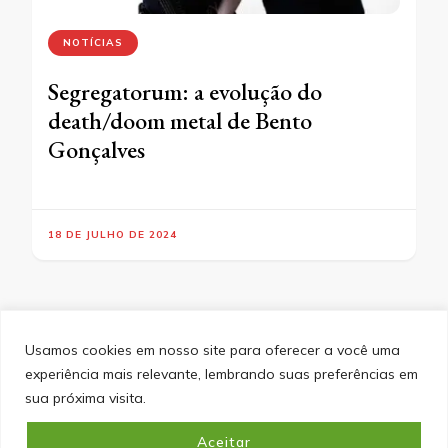
NOTÍCIAS
Segregatorum: a evolução do
death/doom metal de Bento
Gonçalves
18 DE JULHO DE 2024
Usamos cookies em nosso site para oferecer a você uma
experiência mais relevante, lembrando suas preferências em
SITEMAP
POLÍTICA DE PRIVACIDADE
EQUIPE
sua próxima visita.
CONTATO
Aceitar
&cópia; Direitos Autorais 2026
Portal do Inferno
. Todos os