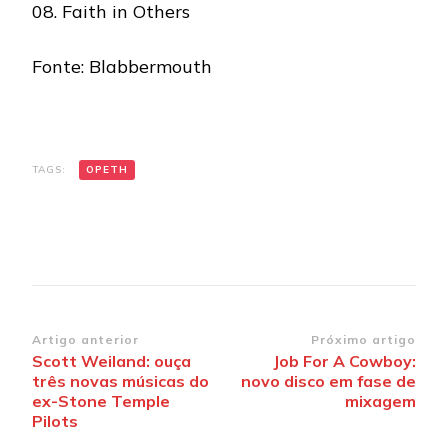
08. Faith in Others
Fonte: Blabbermouth
TAGS:
OPETH
Navegação
Artigo anterior
Próximo artigo
Scott Weiland: ouça
Job For A Cowboy:
de
três novas músicas do
novo disco em fase de
post
ex-Stone Temple
mixagem
Pilots