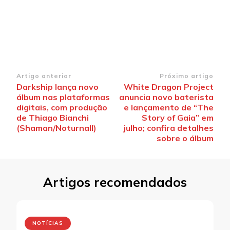
Navegação
Artigo anterior
Próximo artigo
Darkship lança novo
White Dragon Project
de
álbum nas plataformas
anuncia novo baterista
post
digitais, com produção
e lançamento de “The
de Thiago Bianchi
Story of Gaia” em
(Shaman/Noturnall)
julho; confira detalhes
sobre o álbum
Artigos recomendados
NOTÍCIAS