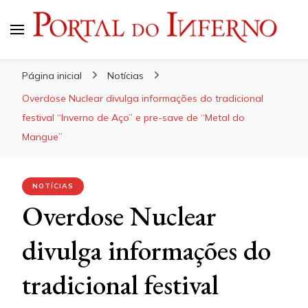
Portal do Inferno
Do Rock 'n' Roll ao Metal Extremo
Página inicial
Notícias
Overdose Nuclear divulga informações do tradicional
festival “Inverno de Aço” e pre-save de “Metal do
Mangue”
NOTÍCIAS
Overdose Nuclear
divulga informações do
tradicional festival