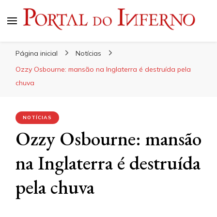
Portal do Inferno
Do Rock 'n' Roll ao Metal Extremo
Página inicial
Notícias
Ozzy Osbourne: mansão na Inglaterra é destruída pela
chuva
NOTÍCIAS
Ozzy Osbourne: mansão
na Inglaterra é destruída
pela chuva