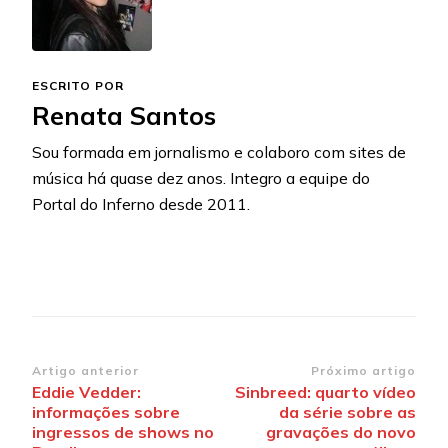
ESCRITO POR
Renata Santos
Sou formada em jornalismo e colaboro com sites de
música há quase dez anos. Integro a equipe do
Portal do Inferno desde 2011.
Navegação
Artigo anterior
Próximo artigo
Eddie Vedder:
Sinbreed: quarto vídeo
de
informações sobre
da série sobre as
post
ingressos de shows no
gravações do novo