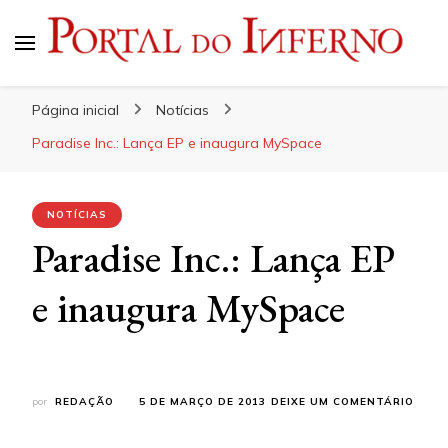
Portal do Inferno
Do Rock 'n' Roll ao Metal Extremo
Página inicial
Notícias
Paradise Inc.: Lança EP e inaugura MySpace
NOTÍCIAS
Paradise Inc.: Lança EP
e inaugura MySpace
EM
por
REDAÇÃO
5 DE MARÇO DE 2013
DEIXE UM COMENTÁRIO
PARA
INC.: