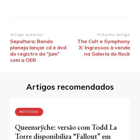
Navegação
Artigo anterior
Próximo artigo
Sepultura: Banda
The Cult e Symphony
de
planeja lançar cd e dvd
X: Ingressos à venda
post
do registro da “jam”
na Galeria do Rock
com a OER
Artigos recomendados
NOTÍCIAS
Queensrÿche: versão com Todd La
Torre disponibiliza “Fallout” em