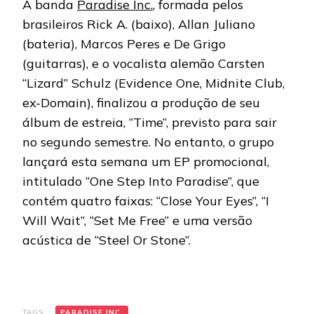
A banda
Paradise Inc.
, formada pelos
LANÇ
EP
brasileiros Rick A. (baixo), Allan Juliano
E
(bateria), Marcos Peres e De Grigo
INAU
MYSP
(guitarras), e o vocalista alemão Carsten
“Lizard” Schulz (Evidence One, Midnite Club,
ex-Domain), finalizou a produção de seu
álbum de estreia, “Time”, previsto para sair
no segundo semestre. No entanto, o grupo
lançará esta semana um EP promocional,
intitulado “One Step Into Paradise”, que
contém quatro faixas: “Close Your Eyes”, “I
Will Wait”, “Set Me Free” e uma versão
acústica de “Steel Or Stone”.
TAGS:
PARADISE INC.