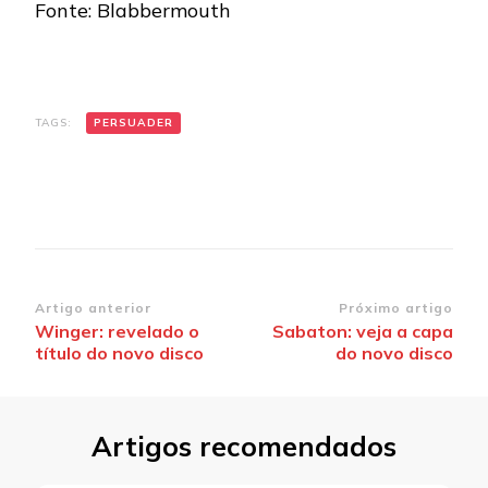
Fonte: Blabbermouth
TAGS:
PERSUADER
Navegação
Artigo anterior
Próximo artigo
Winger: revelado o
Sabaton: veja a capa
de
título do novo disco
do novo disco
post
Artigos recomendados