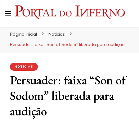
Portal do Inferno
Do Rock 'n' Roll ao Metal Extremo
Página inicial
Notícias
Persuader: faixa “Son of Sodom” liberada para audição
NOTÍCIAS
Persuader: faixa “Son of
Sodom” liberada para
audição