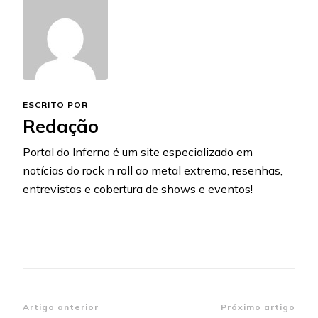
ESCRITO POR
Redação
Portal do Inferno é um site especializado em
notícias do rock n roll ao metal extremo, resenhas,
entrevistas e cobertura de shows e eventos!
Navegação
Artigo anterior
Próximo artigo