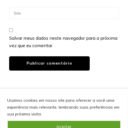
Salvar meus dados neste navegador para a próxima
vez que eu comentar.
Usamos cookies em nosso site para oferecer a você uma
experiência mais relevante, lembrando suas preferências em
SITEMAP
POLÍTICA DE PRIVACIDADE
EQUIPE
sua próxima visita.
CONTATO
Aceitar
&cópia; Direitos Autorais 2026
Portal do Inferno
. Todos os