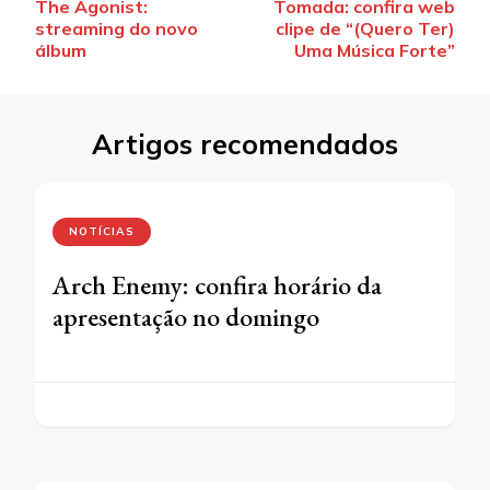
The Agonist:
Tomada: confira web
de
streaming do novo
clipe de “(Quero Ter)
post
álbum
Uma Música Forte”
Artigos recomendados
NOTÍCIAS
Arch Enemy: confira horário da
apresentação no domingo