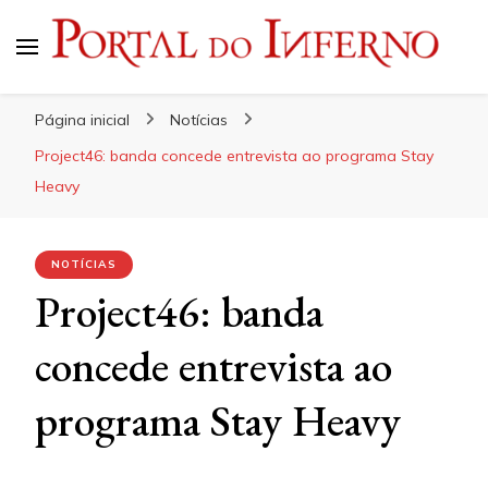
Portal do Inferno
Do Rock 'n' Roll ao Metal Extremo
Página inicial
Notícias
Project46: banda concede entrevista ao programa Stay
Heavy
NOTÍCIAS
Project46: banda
concede entrevista ao
programa Stay Heavy