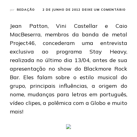
EM
por
REDAÇÃO
2 DE JUNHO DE 2012
DEIXE UM COMENTÁRIO
PROJE
BAND
Jean Patton, Vini Castellar e Caio
CONC
ENTR
MacBeserra, membros da banda de metal
AO
Project46, concederam uma entrevista
PROG
STAY
exclusiva ao programa Stay Heavy,
HEAV
realizada no último dia 13/04, antes de sua
apresentação no show do Blackmore Rock
Bar. Eles falam sobre o estilo musical do
grupo, principais influências, a origem do
nome, mudanças para letras em português,
vídeo clipes, a polêmica com a Globo e muito
mais!