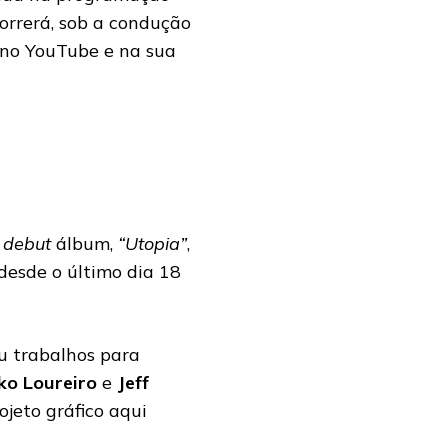
correrá, sob a condução
 no YouTube e na sua
u
debut
álbum,
“Utopia”
,
 desde o último dia 18
ou trabalhos para
ko Loureiro
e
Jeff
ojeto gráfico aqui