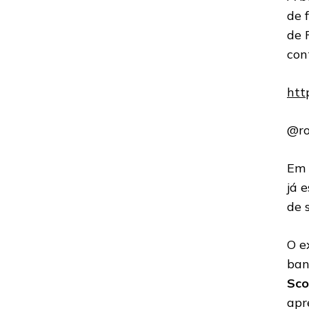
de 
de 
con
htt
@ro
Em 
já 
de 
O e
ban
Sco
apr