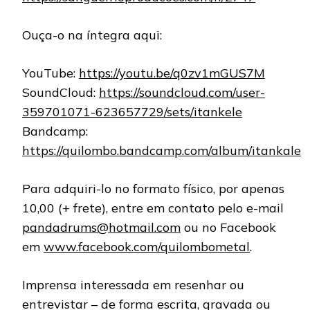
Ouça-o na íntegra aqui:
YouTube:
https://youtu.be/q0zv1mGUS7M
SoundCloud:
https://soundcloud.com/user-
359701071-623657729/sets/itankele
Bandcamp:
https://quilombo.bandcamp.com/album/itankale
Para adquiri-lo no formato físico, por apenas
10,00 (+ frete), entre em contato pelo e-mail
pandadrums@hotmail.com
ou no Facebook
em
www.facebook.com/quilombometal
.
Imprensa interessada em resenhar ou
entrevistar – de forma escrita, gravada ou