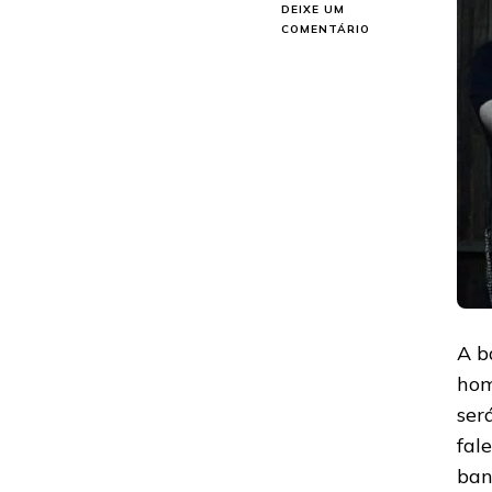
DEIXE UM
EM
COMENTÁRIO
RAGE
IN
MY
EYES:
LYRIC
VIDEO
EM
HOMENAGEM
A
ANDRE
MATOS
SERÁ
LANÇADO
EM
JUNHO
A b
hom
ser
fal
ban