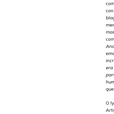
com
con
blo
mem
mos
com
And
emo
inc
era
par
hum
que
O l
Art