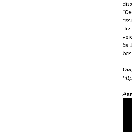
dis
“De
assi
div
vei
às 
bas
Ouç
htt
Ass