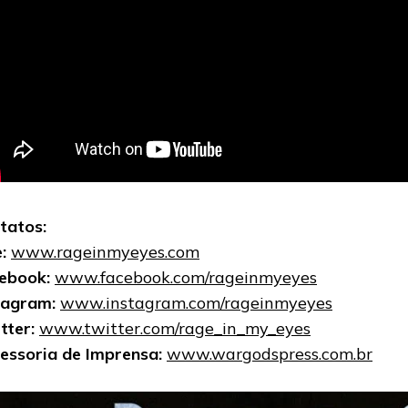
tatos:
e:
www.rageinmyeyes.com
ebook:
www.facebook.com/rageinmyeyes
tagram:
www.instagram.com/rageinmyeyes
tter:
www.twitter.com/rage_in_my_eyes
essoria de Imprensa:
www.wargodspress.com.br