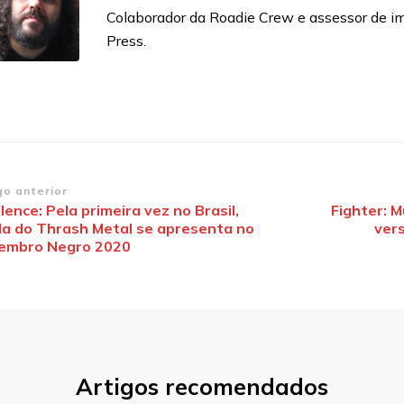
Colaborador da Roadie Crew e assessor de 
Press.
vegação
go anterior
lence: Pela primeira vez no Brasil,
Fighter: M
da do Thrash Metal se apresenta no
vers
st
embro Negro 2020
Artigos recomendados