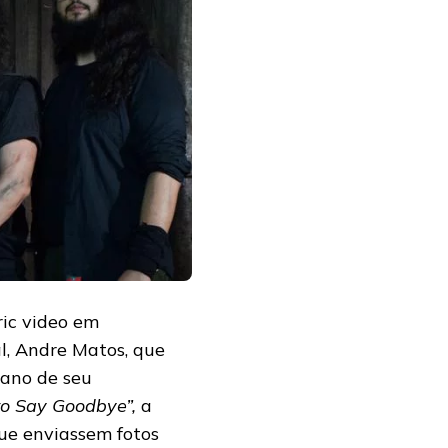
ric video em
, Andre Matos, que
 ano de seu
to Say Goodbye”,
a
ue enviassem fotos