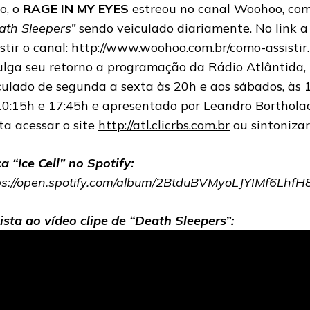
so, o
RAGE IN MY EYES
estreou no canal Woohoo, com 
ath Sleepers”
sendo veiculado diariamente. No link a
stir o canal:
http://www.woohoo.com.br/como-assistir
ulga seu retorno a programação da Rádio Atlântida,
culado de segunda a sexta às 20h e aos sábados, às 1
10:15h e 17:45h e apresentado por Leandro Bortholacc
ta acessar o site
http://atl.clicrbs.com.br
ou sintoniza
a “Ice Cell” no Spotify:
ps://open.spotify.com/album/2BtduBVMyoLJYIMf6LhfH
ista ao vídeo clipe de “Death Sleepers”: