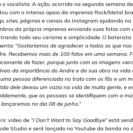
 o vocalista. A ação, ocorrida na segunda semana de
tou com o intenso apoio da imprensa Rock/Metal bras
gs, sites, páginas e canais do Instagram ajudando na
bros da própria imprensa enviando suas fotos com 
trando todo seu carisma e simplicidade. O baterista 
enta:
“Gostaríamos de agradecer a todos os que nos
re. Recebemos mais de 100 fotos em uma semana. Fo
cionante de fazer, porque junto com as imagens viera
ríveis da importância do Andre e da sua obra na vida
 uma pessoa diferenciada no trato com os fãs e um mú
tida dele deixou um vazio na vida de muita gente, e 
ildemente, que as pessoas se identifiquem com a músi
 lançaremos no dia 08 de junho.”
yric video de
“I Don’t Want to Say Goodbye”
está send
side Studio e será lançado no Youtube da banda no d