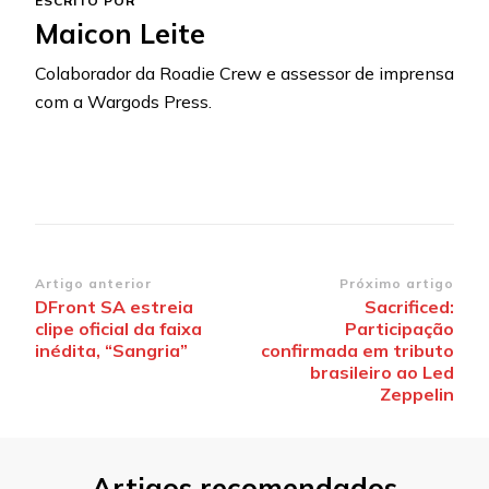
ESCRITO POR
Maicon Leite
Colaborador da Roadie Crew e assessor de imprensa
com a Wargods Press.
Navegação
Artigo anterior
Próximo artigo
DFront SA estreia
Sacrificed:
de
clipe oficial da faixa
Participação
post
inédita, “Sangria”
confirmada em tributo
brasileiro ao Led
Zeppelin
Artigos recomendados