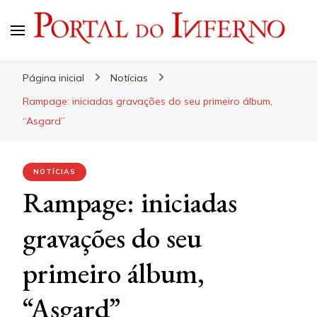
Portal do Inferno
Do Rock 'n' Roll ao Metal Extremo
Página inicial
Notícias
Rampage: iniciadas gravações do seu primeiro álbum,
“Asgard”
NOTÍCIAS
Rampage: iniciadas
gravações do seu
primeiro álbum,
“Asgard”