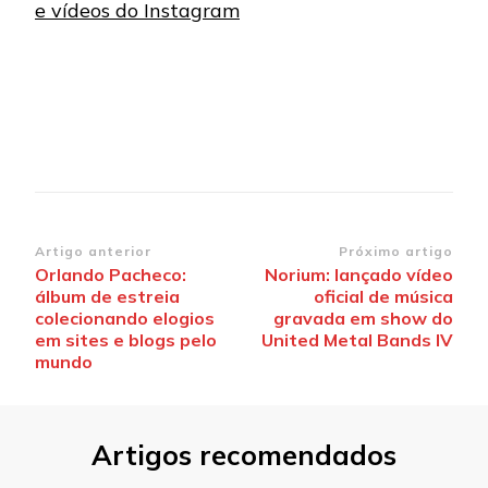
e vídeos do Instagram
Navegação
Artigo anterior
Próximo artigo
Orlando Pacheco:
Norium: lançado vídeo
de
álbum de estreia
oficial de música
post
colecionando elogios
gravada em show do
em sites e blogs pelo
United Metal Bands IV
mundo
Artigos recomendados