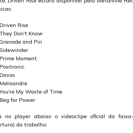
te.
Driven Rise
estará disponível pela Metalville Re
icas:
 Driven Rise
 They Don’t Know
 Grenade and Pin
 Sidewinder
 Prime Moment
 Positronic
 Davos
 Melisandre
 You’re My Waste of Time
 Beg for Power
a no player abaixo o videoclipe oficial da faix
rtura) do trabalho: