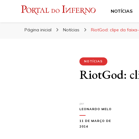
NOTÍCIAS
Portal do Inferno
Do Rock 'n' Roll ao Metal Extremo
Página inicial
Notícias
RiotGod: clipe da faixa-
NOTÍCIAS
RiotGod: cli
por
LEONARDO MELO
11 DE MARÇO DE
2014