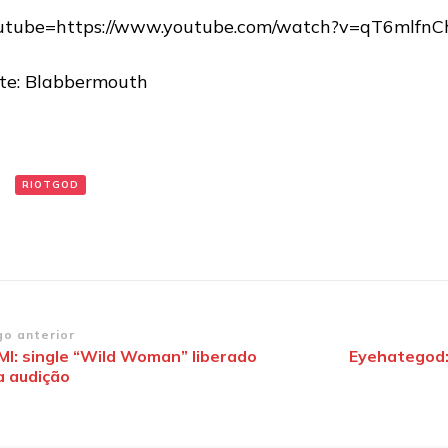
utube=https://www.youtube.com/watch?v=qT6mlfnC
te: Blabbermouth
:
RIOTGOD
vegação
go anterior
I: single “Wild Woman” liberado
Eyehategod:
a audição
st