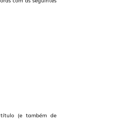
cords com as seguintes
a-título (e também de