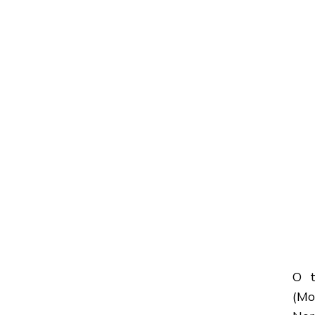
O t
(Mo