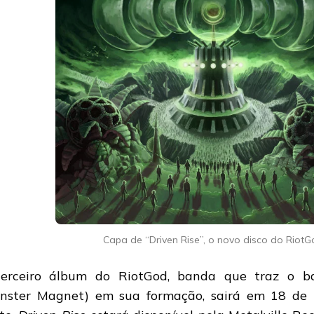
Capa de “Driven Rise”, o novo disco do RiotG
erceiro álbum do RiotGod, banda que traz o ba
nster Magnet) em sua formação, sairá em 18 de