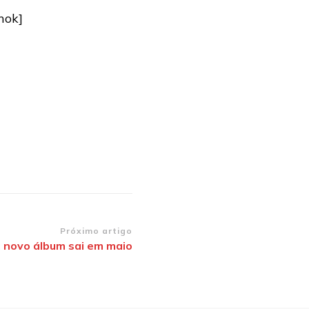
hok]
Próximo artigo
 novo álbum sai em maio