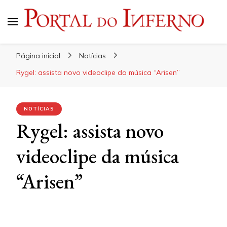
Portal do Inferno
Do Rock 'n' Roll ao Metal Extremo
Página inicial
Notícias
Rygel: assista novo videoclipe da música “Arisen”
NOTÍCIAS
Rygel: assista novo
videoclipe da música
“Arisen”