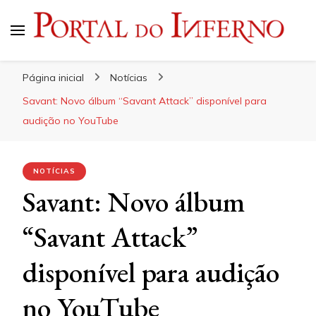
Portal do Inferno
Do Rock 'n' Roll ao Metal Extremo
Página inicial
Notícias
Savant: Novo álbum “Savant Attack” disponível para
audição no YouTube
NOTÍCIAS
Savant: Novo álbum
“Savant Attack”
disponível para audição
no YouTube