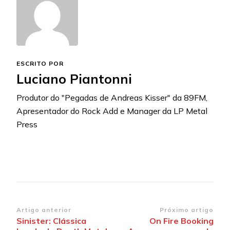
ESCRITO POR
Luciano Piantonni
Produtor do "Pegadas de Andreas Kisser" da 89FM,
Apresentador do Rock Add e Manager da LP Metal
Press
Navegação
Artigo anterior
Próximo artigo
Sinister: Clássica
On Fire Booking
de