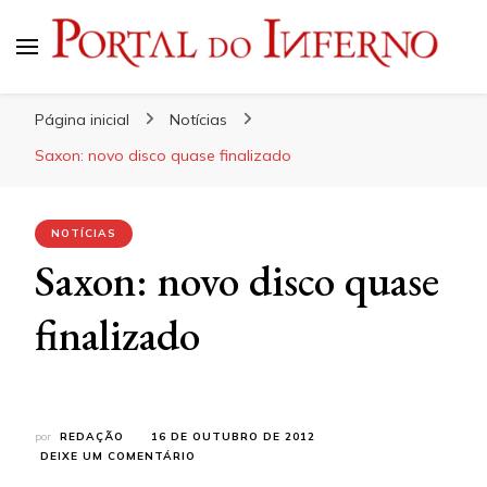
Portal do Inferno
Do Rock 'n' Roll ao Metal Extremo
Página inicial
Notícias
Saxon: novo disco quase finalizado
NOTÍCIAS
Saxon: novo disco quase
finalizado
por
REDAÇÃO
16 DE OUTUBRO DE 2012
EM
DEIXE UM COMENTÁRIO
SAXON: