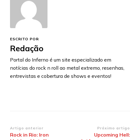
ESCRITO POR
Redação
Portal do Inferno é um site especializado em
notícias do rock n roll ao metal extremo, resenhas,
entrevistas e cobertura de shows e eventos!
Navegação
Artigo anterior
Próximo artigo
Rock in Rio: Iron
Upcoming Hell:
de