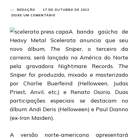
por
REDAÇÃO
17 DE OUTUBRO DE 2012
EM
DEIXE UM COMENTÁRIO
SCELERATA:
NOVO
A banda gaúcha de
ÁLBUM
SERÁ
Heavy Metal Scelerata anuncia que seu
LANÇADO
novo álbum,
The Sniper
, o terceiro da
NA
AMÉRICA
carreira, será lançado na América do Norte
DO
pela gravadora Nightmare Records.
The
NORTE
E
Sniper
foi produzido, mixado e masterizado
EUROPA
por Charlie Buerfeind (Helloween, Judas
Priest, Anvil, etc.) e Renato Osorio. Duas
participações especiais se destacam no
álbum: Andi Deris (Helloween) e Paul Dianno
(ex-Iron Maiden).
A versão norte-americana apresentará