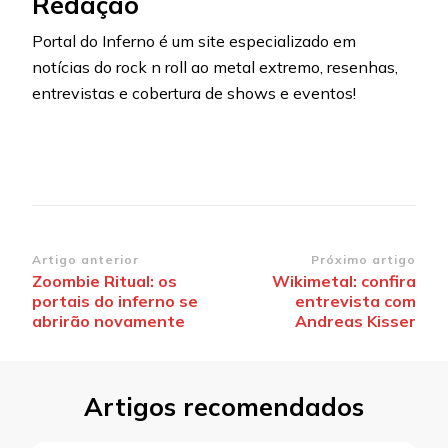
Redação
Portal do Inferno é um site especializado em
notícias do rock n roll ao metal extremo, resenhas,
entrevistas e cobertura de shows e eventos!
Navegação
Artigo anterior
Próximo artigo
Zoombie Ritual: os
Wikimetal: confira
de
portais do inferno se
entrevista com
post
abrirão novamente
Andreas Kisser
Artigos recomendados