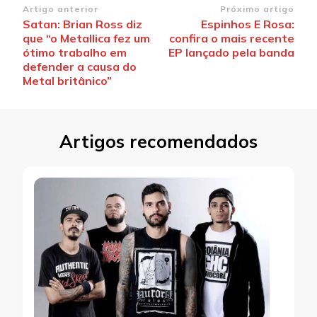
Navegação
Artigo anterior
Próximo artigo
Satan: Brian Ross diz
Espinhos E Rosa:
de
que “o Metallica fez um
confira o mais recente
post
ótimo trabalho em
EP lançado pela banda
defender a causa do
Metal britânico”
Artigos recomendados