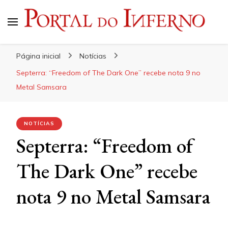
Portal do Inferno
Do Rock 'n' Roll ao Metal Extremo
Página inicial
Notícias
Septerra: “Freedom of The Dark One” recebe nota 9 no
Metal Samsara
NOTÍCIAS
Septerra: “Freedom of
The Dark One” recebe
nota 9 no Metal Samsara