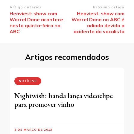
Navegação
Artigo anterior
Próximo artigo
Heaviest: show com
Heaviest: show com
de
Warrel Dane acontece
Warrel Dane no ABC é
post
nesta quinta-feira no
adiado devido a
ABC
acidente do vocalista
Artigos recomendados
NOTÍCIAS
Nightwish: banda lança videoclipe
para promover vinho
2 DE MARÇO DE 2013