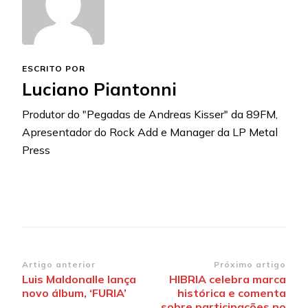
ESCRITO POR
Luciano Piantonni
Produtor do "Pegadas de Andreas Kisser" da 89FM,
Apresentador do Rock Add e Manager da LP Metal
Press
Navegação
Artigo anterior
Próximo artigo
Luis Maldonalle lança
HIBRIA celebra marca
de
novo álbum, ‘FURIA’
histórica e comenta
post
sobre participações no