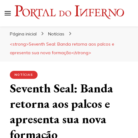
Portal do Inferno
Do Rock 'n' Roll ao Metal Extremo
Página inicial
Notícias
<strong>Seventh Seal: Banda retorna aos palcos e
apresenta sua nova formação</strong>
NOTÍCIAS
Seventh Seal: Banda
retorna aos palcos e
apresenta sua nova
formação