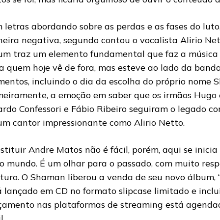
 letras abordando sobre as perdas e as fases do lut
eira negativa, segundo contou o vocalista Alirio Nett
um traz um elemento fundamental que faz a música l
a quem hoje vê de fora, mas esteve ao lado da band
entos, incluindo o dia da escolha do próprio nome 
meiramente, a emoção em saber que os irmãos Hugo e
ardo Confessori e Fábio Ribeiro seguiram o legado c
um cantor impressionante como Alirio Netto.
stituir Andre Matos não é fácil, porém, aqui se inici
o mundo. É um olhar para o passado, com muito resp
uturo. O Shaman liberou a venda de seu novo álbum, 
á lançado em CD no formato slipcase limitado e inclu
çamento nas plataformas de streaming está agendad
l.