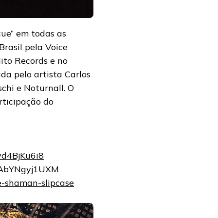
ue” em todas as
Brasil pela Voice
ito Records e no
da pelo artista Carlos
chi e Noturnall. O
rticipação do
Syd4BjKu6i8
e/AbYNgyj1UXM
ue-shaman-slipcase