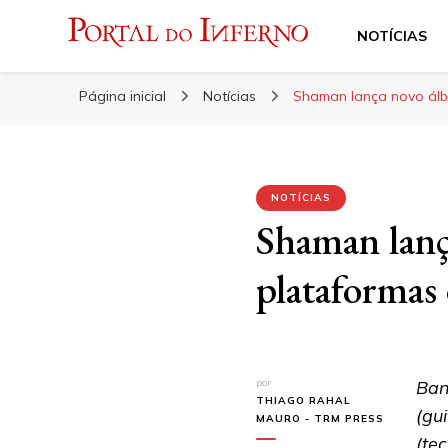
NOTÍCIAS
Portal do Inferno
Do Rock 'n' Roll ao Metal Extremo
Página inicial
Notícias
Shaman lança novo álb
NOTÍCIAS
Shaman lanç
plataformas
por
Ban
THIAGO RAHAL
(gui
MAURO - TRM PRESS
(te