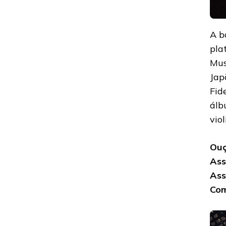
A b
pla
Mus
Jap
Fid
álb
vio
Ouç
Ass
Ass
Com