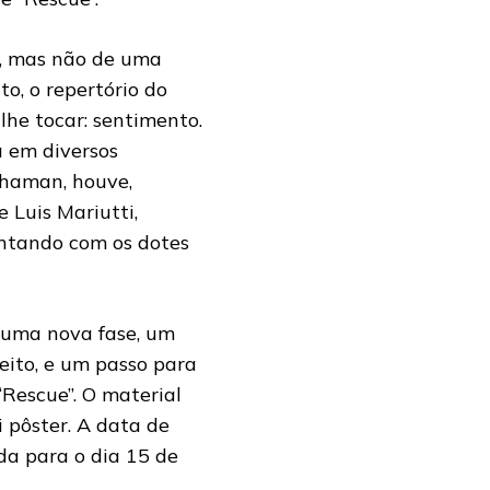
o, mas não de uma
o, o repertório do
he tocar: sentimento.
a em diversos
Shaman, houve,
 Luis Mariutti,
ontando com os dotes
a uma nova fase, um
eito, e um passo para
“Rescue”. O material
i pôster. A data de
a para o dia 15 de