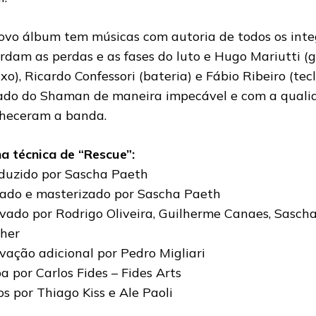
ovo álbum tem músicas com autoria de todos os integ
rdam as perdas e as fases do luto e Hugo Mariutti (gu
ixo), Ricardo Confessori (bateria) e Fábio Ribeiro (te
ado do Shaman de maneira impecável e com a qualid
heceram a banda.
ha técnica de “Rescue”:
duzido por Sascha Paeth
ado e masterizado por Sascha Paeth
vado por Rodrigo Oliveira, Guilherme Canaes, Sasch
her
vação adicional por Pedro Migliari
a por Carlos Fides – Fides Arts
os por Thiago Kiss e Ale Paoli