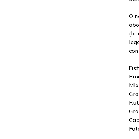
O n
abo
(ba
leg
con
Fic
Pro
Mix
Gra
Rüt
Gra
Cap
Fot