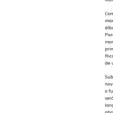
Com
man
álb
Par
mom
pri
Ric
de 
Sub
nov
o f
ser
lan
abri