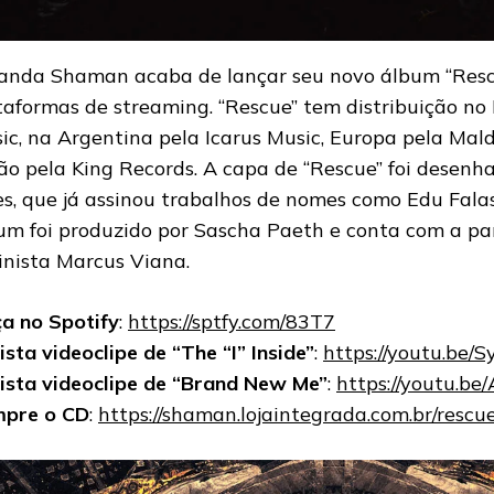
anda Shaman acaba de lançar seu novo álbum “Resc
taformas de streaming. “Rescue” tem distribuição no 
ic, na Argentina pela Icarus Music, Europa pela Mald
ão pela King Records. A capa de “Rescue” foi desenha
es, que já assinou trabalhos de nomes como Edu Falas
um foi produzido por Sascha Paeth e conta com a pa
linista Marcus Viana.
a no Spotify
:
https://sptfy.com/83T7
ista videoclipe de “The “I” Inside”
:
https://youtu.be/
ista videoclipe de “Brand New Me”
:
https://youtu.b
pre o CD
:
https://shaman.lojaintegrada.com.br/resc