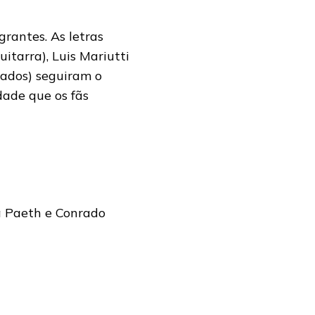
rantes. As letras
itarra), Luis Mariutti
clados) seguiram o
ade que os fãs
a Paeth e Conrado