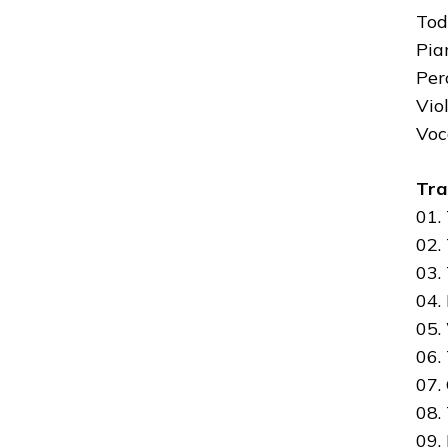
Tod
Pia
Per
Vio
Voc
Tra
01. 
02.
03. 
04.
05.
06.
07.
08.
09.