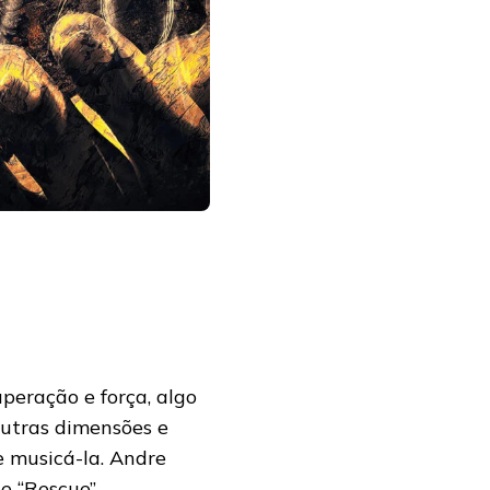
uperação e força, algo
outras dimensões e
e musicá-la. Andre
e “Rescue”.