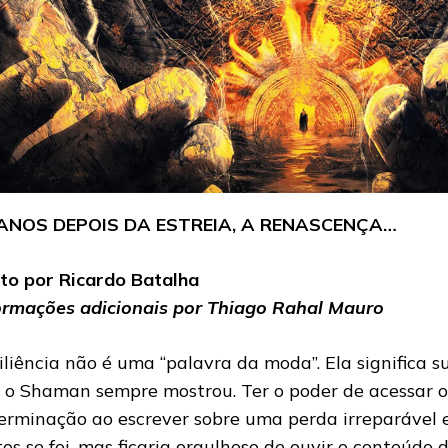
 ANOS DEPOIS DA ESTREIA, A RENASCENÇA…
to por Ricardo Batalha
ormações adicionais por Thiago Rahal Mauro
iliência não é uma “palavra da moda”. Ela significa s
 o Shaman sempre mostrou. Ter o poder de acessar 
erminação ao escrever sobre uma perda irreparável 
os se foi, mas ficaria orgulhoso de ouvir o conteúdo d