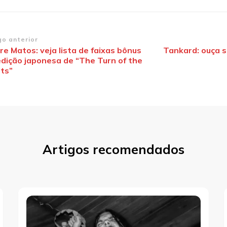
vegação
go anterior
e Matos: veja lista de faixas bônus
Tankard: ouça s
edição japonesa de “The Turn of the
st
hts”
Artigos recomendados