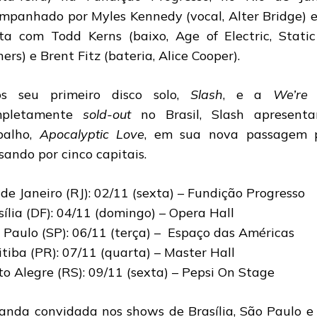
mpanhado por Myles Kennedy (vocal, Alter Bridge) e
ta com Todd Kerns (baixo, Age of Electric, Static
ners) e Brent Fitz (bateria, Alice Cooper).
s seu primeiro disco solo,
Slash
, e a
We’re
mpletamente
sold-out
no Brasil, Slash apresenta
balho,
Apocalyptic Love
, em sua nova passagem pe
sando por cinco capitais.
 de Janeiro (RJ): 02/11 (sexta) – Fundição Progresso
sília (DF): 04/11 (domingo) – Opera Hall
 Paulo (SP): 06/11 (terça) – Espaço das Américas
itiba (PR): 07/11 (quarta) – Master Hall
to Alegre (RS): 09/11 (sexta) – Pepsi On Stage
anda convidada nos shows de Brasília, São Paulo e 