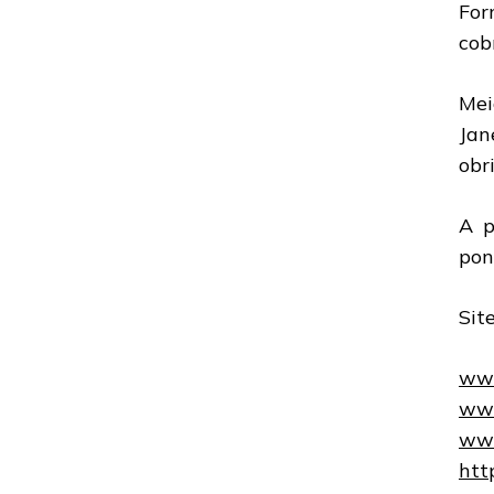
For
cob
Mei
Jan
obr
A p
pon
Sit
www
www
www
htt