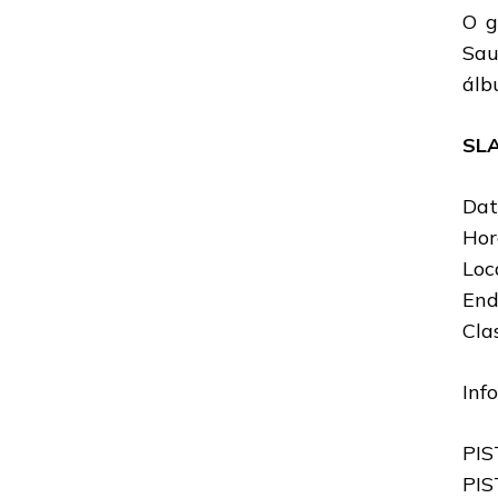
O g
Sau
ál
SLA
Dat
Hor
Loc
End
Cla
Inf
PIS
PIS