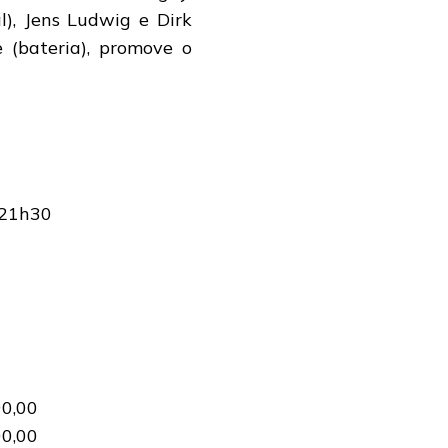
), Jens Ludwig e Dirk
e (bateria), promove o
– 21h30
J
90,00
00,00