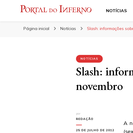
NOTÍCIAS
Portal do Inferno
Do Rock 'n' Roll ao Metal Extremo
Página inicial
Notícias
Slash: informações sob
NOTÍCIAS
Slash: infor
novembro
por
REDAÇÃO
A n
(se
25 DE JULHO DE 2012