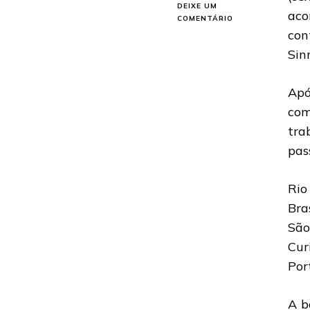
DEIXE UM
aco
EM
COMENTÁRIO
SLASH:
con
INFORMAÇÕES
Sin
SOBRE
O
SHOW
Apó
NO
RJ
co
DIA
tra
2
DE
pas
NOVEMBRO
Rio
Bra
São
Cur
Por
A b