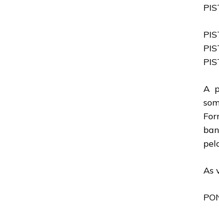
PIS
PIS
PIS
PIS
A p
som
For
ban
pel
As 
PON